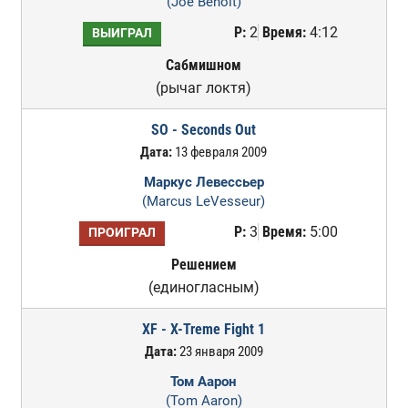
(Joe Benoit)
Р:
2
Время:
4:12
ВЫИГРАЛ
Сабмишном
(рычаг локтя)
SO - Seconds Out
Дата:
13 февраля 2009
Маркус Левессьер
(Marcus LeVesseur)
Р:
3
Время:
5:00
ПРОИГРАЛ
Решением
(единогласным)
XF - X-Treme Fight 1
Дата:
23 января 2009
Том Аарон
(Tom Aaron)