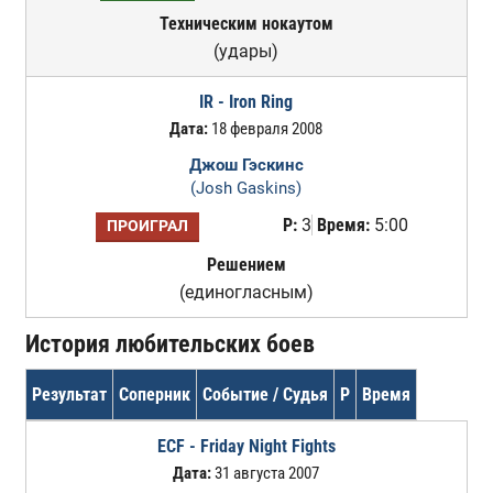
Техническим нокаутом
(удары)
IR - Iron Ring
Дата:
18 февраля 2008
Джош Гэскинс
(Josh Gaskins)
Р:
3
Время:
5:00
ПРОИГРАЛ
Решением
(единогласным)
История любительских боев
Результат
Соперник
Событие / Судья
Р
Время
ECF - Friday Night Fights
Дата:
31 августа 2007