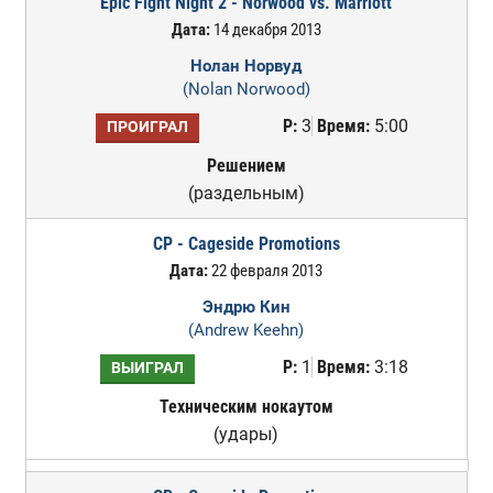
Epic Fight Night 2 - Norwood vs. Marriott
Дата:
14 декабря 2013
Нолан Норвуд
(Nolan Norwood)
Р:
3
Время:
5:00
ПРОИГРАЛ
Решением
(раздельным)
CP - Cageside Promotions
Дата:
22 февраля 2013
Эндрю Кин
(Andrew Keehn)
Р:
1
Время:
3:18
ВЫИГРАЛ
Техническим нокаутом
(удары)