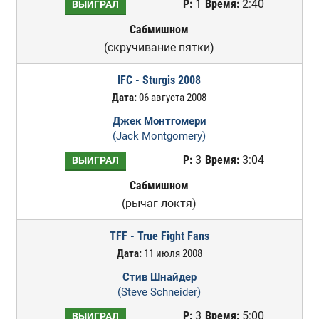
Р:
1
Время:
2:40
ВЫИГРАЛ
Сабмишном
(скручивание пятки)
IFC - Sturgis 2008
Дата:
06 августа 2008
Джек Монтгомери
(Jack Montgomery)
Р:
3
Время:
3:04
ВЫИГРАЛ
Сабмишном
(рычаг локтя)
TFF - True Fight Fans
Дата:
11 июля 2008
Стив Шнайдер
(Steve Schneider)
Р:
3
Время:
5:00
ВЫИГРАЛ