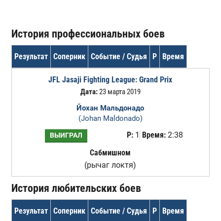
История профессиональных боев
Результат
Соперник
Событие / Судья
Р
Время
JFL Jasaji Fighting League: Grand Prix
Дата:
23 марта 2019
Йохан Мальдонадо
(Johan Maldonado)
Р:
1
Время:
2:38
ВЫИГРАЛ
Сабмишном
(рычаг локтя)
История любительских боев
Результат
Соперник
Событие / Судья
Р
Время