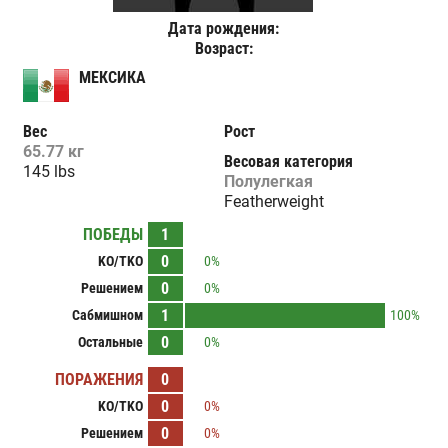
Дата рождения:
Возраст:
МЕКСИКА
Вес
Рост
65.77 кг
Весовая категория
145 lbs
Полулегкая
Featherweight
ПОБЕДЫ
1
0
KO/TKO
0%
0
Решением
0%
1
Сабмишном
100%
0
Остальные
0%
ПОРАЖЕНИЯ
0
0
KO/TKO
0%
0
Решением
0%