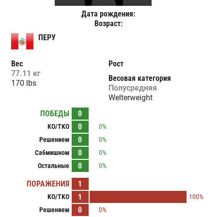
Дата рождения:
Возраст:
ПЕРУ
Вес
Рост
77.11 кг
Весовая категория
170 lbs
Полусредняя
Welterweight
ПОБЕДЫ
0
0
KO/TKO
0%
0
Решением
0%
0
Сабмишном
0%
0
Остальные
0%
ПОРАЖЕНИЯ
1
1
KO/TKO
100%
0
Решением
0%