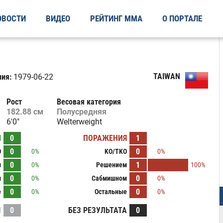
ОВОСТИ
ВИДЕО
РЕЙТИНГ ММА
О ПОРТАЛЕ
TAIWAN
ия:
1979-06-22
Рост
Весовая категория
182.88 см
Полусредняя
6'0"
Welterweight
Ы
0
ПОРАЖЕНИЯ
1
0
0
O
0%
KO/TKO
0%
0
1
м
0%
Решением
100%
0
0
м
0%
Сабмишном
0%
0
0
е
0%
Остальные
0%
И
0
БЕЗ РЕЗУЛЬТАТА
0