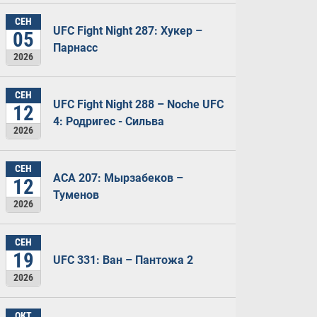
СЕН
UFC Fight Night 287: Хукер –
05
Парнасс
2026
СЕН
UFC Fight Night 288 – Noche UFC
12
4: Родригес - Сильва
2026
СЕН
ACA 207: Мырзабеков –
12
Туменов
2026
СЕН
19
UFC 331: Ван – Пантожа 2
2026
ОКТ