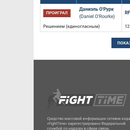
Даниэль О'Рурк
RF
ПРОИГРАЛ
(Daniel O'Rourke)
Решением (единогласным)
12
ПОКА
Средство массовой информации сетевое изд
«FightTime» зарегистрировано Федеральной
службой по надзору в сфере связи,