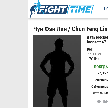
Н
Чун Фэн Лин / Chun Feng Lin
Дата рожден
Возраст:
47
Вес
77.11 кг
170 lbs
ПОБЕД
KO/TK
Решение
Сабмишно
Остальны
НИЧЬ