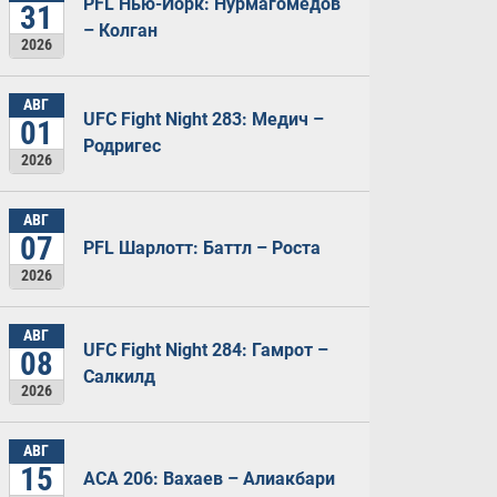
PFL Нью-Йорк: Нурмагомедов
31
– Колган
2026
АВГ
UFC Fight Night 283: Медич –
01
Родригес
2026
АВГ
07
PFL Шарлотт: Баттл – Роста
2026
АВГ
UFC Fight Night 284: Гамрот –
08
Салкилд
2026
АВГ
15
ACA 206: Вахаев – Алиакбари