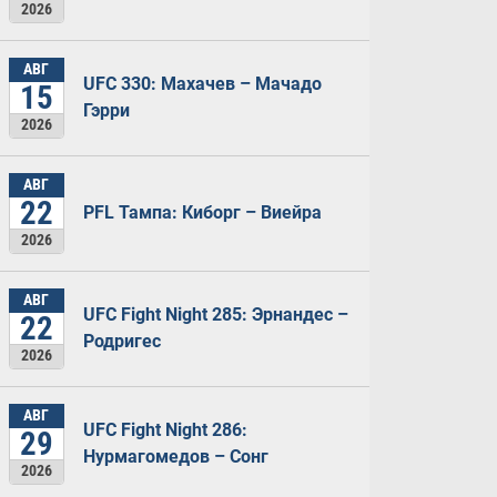
2026
АВГ
UFC 330: Махачев – Мачадо
15
Гэрри
2026
АВГ
22
PFL Тампа: Киборг – Виейра
2026
АВГ
UFC Fight Night 285: Эрнандес –
22
Родригес
2026
АВГ
UFC Fight Night 286:
29
Нурмагомедов – Сонг
2026