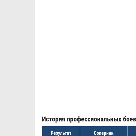
История профессиональных бое
Результат
Соперник