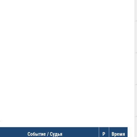
в
Событие / Судья
Р
Время