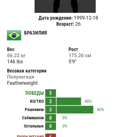
Дата рождения:
1999-12-18
Возраст:
26
БРАЗИЛИЯ
Вес
Рост
66.22 кг
175.26 см
146 lbs
5'9"
Весовая категория
Полулегкая
Featherweight
ПОБЕДЫ
5
2
KO/TKO
40%
3
Решением
60%
0
Сабмишном
0%
0
Остальные
0%