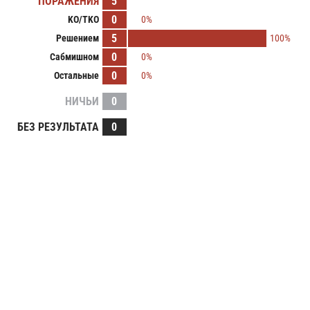
ПОРАЖЕНИЯ
5
0
KO/TKO
0%
5
Решением
100%
0
Сабмишном
0%
0
Остальные
0%
НИЧЬИ
0
БЕЗ РЕЗУЛЬТАТА
0