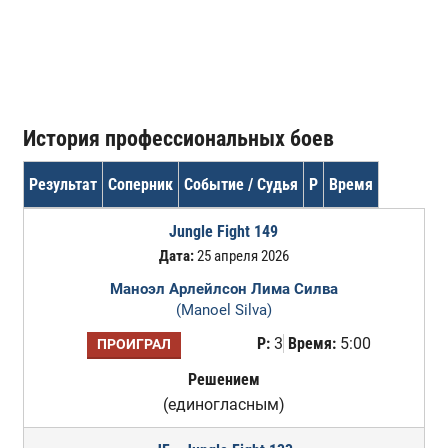
История профессиональных боев
Результат
Соперник
Событие / Судья
Р
Время
Jungle Fight 149
Дата:
25 апреля 2026
Маноэл Арлейлсон Лима Силва
(Manoel Silva)
Р:
3
Время:
5:00
ПРОИГРАЛ
Решением
(единогласным)