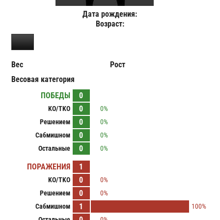
Дата рождения:
Возраст:
Вес
Рост
Весовая категория
ПОБЕДЫ
0
0
KO/TKO
0%
0
Решением
0%
0
Сабмишном
0%
0
Остальные
0%
ПОРАЖЕНИЯ
1
0
KO/TKO
0%
0
Решением
0%
1
Сабмишном
100%
0
Остальные
0%