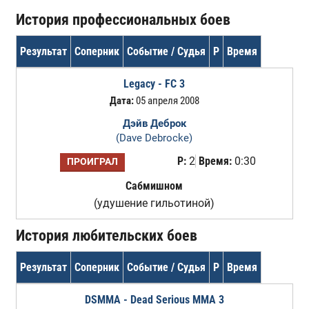
История профессиональных боев
Результат
Соперник
Событие / Судья
Р
Время
Legacy - FC 3
Дата:
05 апреля 2008
Дэйв Деброк
(Dave Debrocke)
Р:
2
Время:
0:30
ПРОИГРАЛ
Сабмишном
(удушение гильотиной)
История любительских боев
Результат
Соперник
Событие / Судья
Р
Время
DSMMA - Dead Serious MMA 3