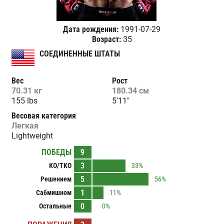
Дата рождения:
1991-07-29
Возраст:
35
СОЕДИНЕННЫЕ ШТАТЫ
Вес
Рост
70.31 кг
180.34 см
155 lbs
5'11"
Весовая категория
Легкая
Lightweight
ПОБЕДЫ
9
3
KO/TKO
33%
5
Решением
56%
1
Сабмишном
11%
0
Остальные
0%