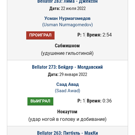
Bellator 283: Лима - Джексон
Дата:
22 июля 2022
Усман Нурмагомедов
(Usman Nurmagomedov)
Р:
1
Время:
2:54
ПРОИГРАЛ
Сабмишном
(удушение гильотиной)
Bellator 273: Бейдер - Молдавский
Дата:
29 января 2022
Саад Авад
(Saad Awad)
Р:
1
Время:
0:36
ВЫИГРАЛ
Нокаутом
(удар ногой в голову и добивание)
Bellator 263: Питбуль - МакКи