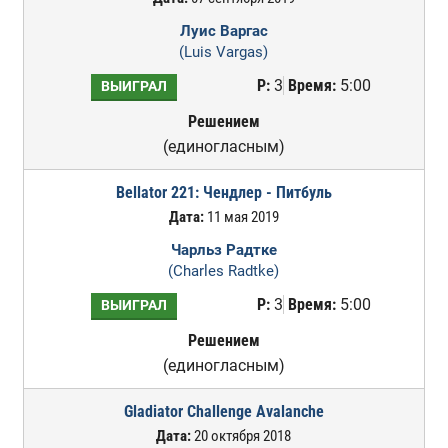
Луис Варгас
(Luis Vargas)
Р:
3
Время:
5:00
ВЫИГРАЛ
Решением
(единогласным)
Bellator 221: Чендлер - Питбуль
Дата:
11 мая 2019
Чарльз Радтке
(Charles Radtke)
Р:
3
Время:
5:00
ВЫИГРАЛ
Решением
(единогласным)
Gladiator Challenge Avalanche
Дата:
20 октября 2018