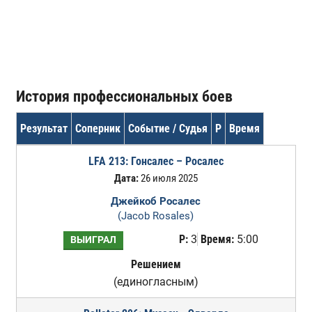
История профессиональных боев
Результат
Соперник
Событие / Судья
Р
Время
LFA 213: Гонсалес – Росалес
Дата:
26 июля 2025
Джейкоб Росалес
(Jacob Rosales)
Р:
3
Время:
5:00
ВЫИГРАЛ
Решением
(единогласным)