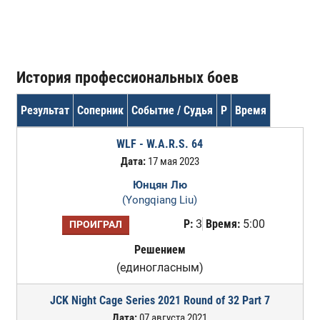
История профессиональных боев
Результат
Соперник
Событие / Судья
Р
Время
WLF - W.A.R.S. 64
Дата:
17 мая 2023
Юнцян Лю
(Yongqiang Liu)
Р:
3
Время:
5:00
ПРОИГРАЛ
Решением
(единогласным)
JCK Night Cage Series 2021 Round of 32 Part 7
Дата:
07 августа 2021