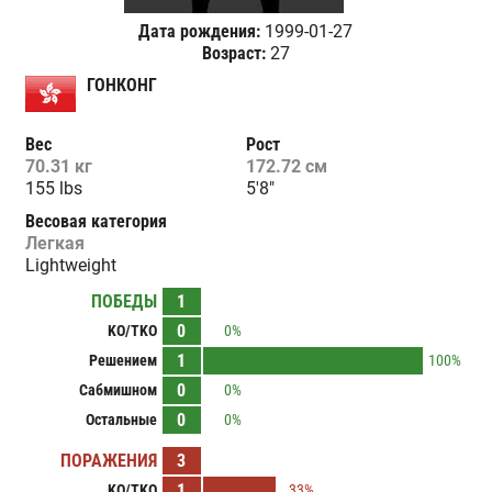
Дата рождения:
1999-01-27
Возраст:
27
ГОНКОНГ
Вес
Рост
70.31 кг
172.72 см
155 lbs
5'8"
Весовая категория
Легкая
Lightweight
ПОБЕДЫ
1
0
KO/TKO
0%
1
Решением
100%
0
Сабмишном
0%
0
Остальные
0%
ПОРАЖЕНИЯ
3
1
KO/TKO
33%