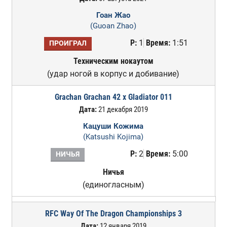
Гоан Жао
(Guoan Zhao)
Р:
1
Время:
1:51
ПРОИГРАЛ
Техническим нокаутом
(удар ногой в корпус и добивание)
Grachan Grachan 42 x Gladiator 011
Дата:
21 декабря 2019
Кацуши Кожима
(Katsushi Kojima)
Р:
2
Время:
5:00
НИЧЬЯ
Ничья
(единогласным)
RFC Way Of The Dragon Championships 3
Дата:
12 января 2019