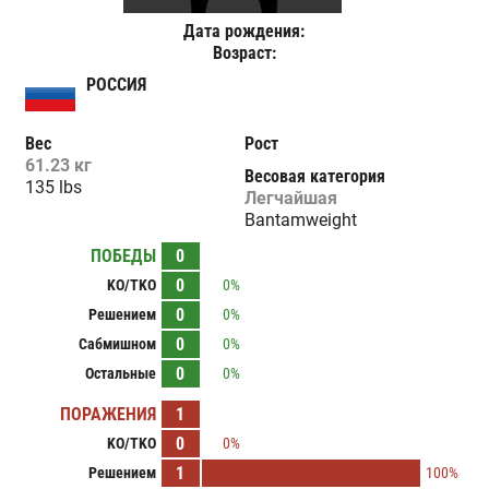
Дата рождения:
Возраст:
РОССИЯ
Вес
Рост
61.23 кг
Весовая категория
135 lbs
Легчайшая
Bantamweight
ПОБЕДЫ
0
0
KO/TKO
0%
0
Решением
0%
0
Сабмишном
0%
0
Остальные
0%
ПОРАЖЕНИЯ
1
0
KO/TKO
0%
1
Решением
100%