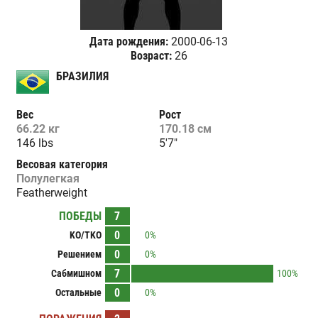
Дата рождения:
2000-06-13
Возраст:
26
БРАЗИЛИЯ
Вес
Рост
66.22 кг
170.18 см
146 lbs
5'7"
Весовая категория
Полулегкая
Featherweight
ПОБЕДЫ
7
0
KO/TKO
0%
0
Решением
0%
7
Сабмишном
100%
0
Остальные
0%