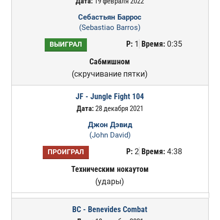
Дата:
19 февраля 2022
Себастьян Баррос
(Sebastiao Barros)
Р:
1
Время:
0:35
ВЫИГРАЛ
Сабмишном
(скручивание пятки)
JF - Jungle Fight 104
Дата:
28 декабря 2021
Джон Дэвид
(John David)
Р:
2
Время:
4:38
ПРОИГРАЛ
Техническим нокаутом
(удары)
BC - Benevides Combat