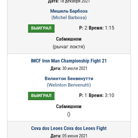
Дата:
18 декабря 2021
Мишель Барбоза
(Michel Barbosa)
Р:
2
Время:
1:15
ВЫИГРАЛ
Сабмишном
(рычаг локтя)
IMCF Iron Man Championship Fight 21
Дата:
30 июля 2021
Велинтон Бенвенутти
(Welinton Benvenutti)
Р:
1
Время:
3:10
ВЫИГРАЛ
Сабмишном
()
Cova dos Leoes Cova dos Leoes Fight
Дата:
05 июня 2021