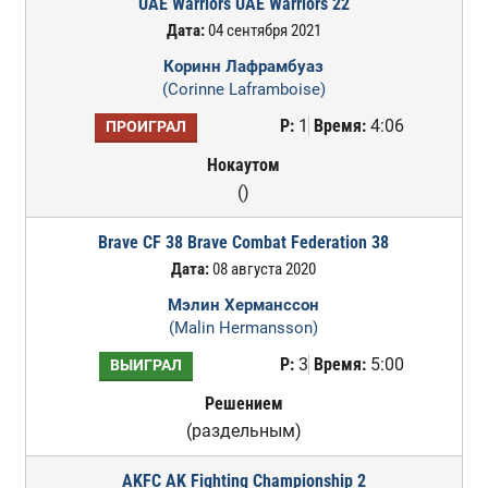
UAE Warriors UAE Warriors 22
Дата:
04 сентября 2021
Коринн Лафрамбуаз
(Corinne Laframboise)
Р:
1
Время:
4:06
ПРОИГРАЛ
Нокаутом
()
Brave CF 38 Brave Combat Federation 38
Дата:
08 августа 2020
Мэлин Херманссон
(Malin Hermansson)
Р:
3
Время:
5:00
ВЫИГРАЛ
Решением
(раздельным)
AKFC AK Fighting Championship 2