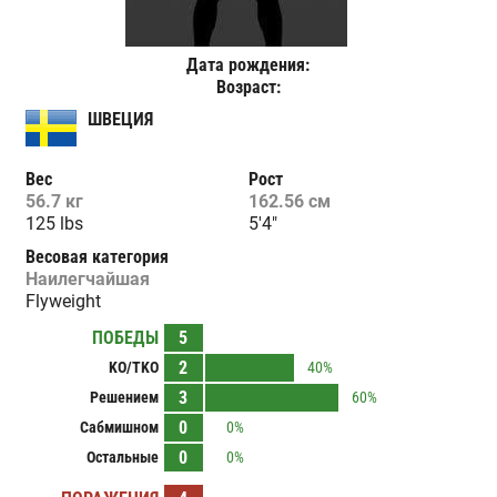
Дата рождения:
Возраст:
ШВЕЦИЯ
Вес
Рост
56.7 кг
162.56 см
125 lbs
5'4"
Весовая категория
Наилегчайшая
Flyweight
ПОБЕДЫ
5
2
KO/TKO
40%
3
Решением
60%
0
Сабмишном
0%
0
Остальные
0%