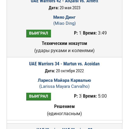
UAE Warriors 42 - AlQaisi vs. Arnett
Дата:
20 мая 2023
Мияо Динг
(Miao Ding)
Р:
1
Время:
3:49
ВЫИГРАЛ
Техническим нокаутом
(удары руками и коленями)
UAE Warriors 34 - Martun vs. Acoidan
Дата:
20 октября 2022
Лариса Майара Карвалью
(Larissa Mayara Carvalho)
Р:
3
Время:
5:00
ВЫИГРАЛ
Решением
(единогласным)