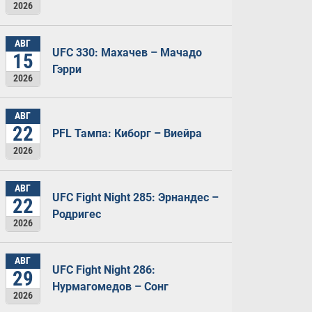
2026
АВГ
UFC 330: Махачев – Мачадо
15
Гэрри
2026
АВГ
22
PFL Тампа: Киборг – Виейра
2026
АВГ
UFC Fight Night 285: Эрнандес –
22
Родригес
2026
АВГ
UFC Fight Night 286:
29
Нурмагомедов – Сонг
2026