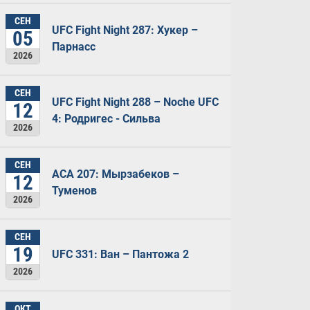
СЕН
UFC Fight Night 287: Хукер –
05
Парнасс
2026
СЕН
UFC Fight Night 288 – Noche UFC
12
4: Родригес - Сильва
2026
СЕН
ACA 207: Мырзабеков –
12
Туменов
2026
СЕН
19
UFC 331: Ван – Пантожа 2
2026
ОКТ