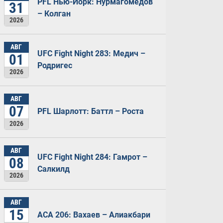
PFL Нью-Йорк: Нурмагомедов
31
– Колган
2026
АВГ
UFC Fight Night 283: Медич –
01
Родригес
2026
АВГ
07
PFL Шарлотт: Баттл – Роста
2026
АВГ
UFC Fight Night 284: Гамрот –
08
Салкилд
2026
АВГ
15
ACA 206: Вахаев – Алиакбари