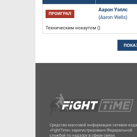
Аарон Уэллс
ПРОИГРАЛ
(Aaron Wells)
Техническим нокаутом ()
ПОКА
Средство массовой информации сетевое изд
«FightTime» зарегистрировано Федеральной
службой по надзору в сфере связи,