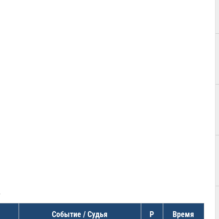
в
Событие / Судья
Р
Время