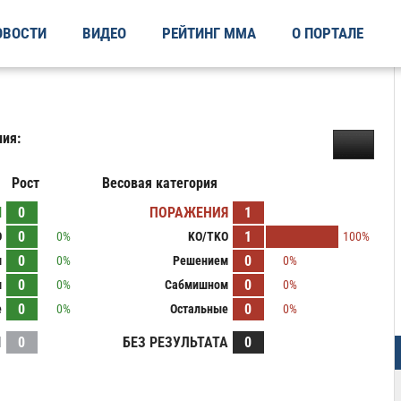
ОВОСТИ
ВИДЕО
РЕЙТИНГ ММА
О ПОРТАЛЕ
ия:
Рост
Весовая категория
Ы
0
ПОРАЖЕНИЯ
1
0
1
O
0%
KO/TKO
100%
0
0
м
0%
Решением
0%
0
0
м
0%
Сабмишном
0%
0
0
е
0%
Остальные
0%
И
0
БЕЗ РЕЗУЛЬТАТА
0