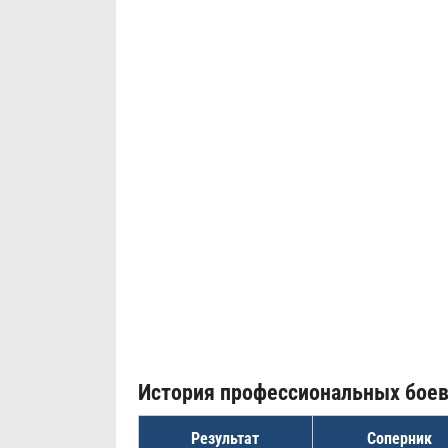
История профессиональных бое
Результат
Соперник