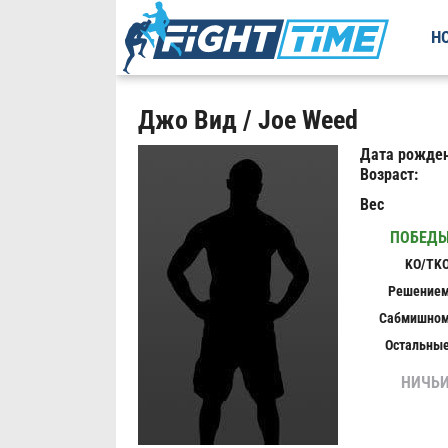
Н
Джо Вид / Joe Weed
Дата рожден
Возраст:
Вес
ПОБЕД
KO/TK
Решение
Сабмишно
Остальны
НИЧЬ