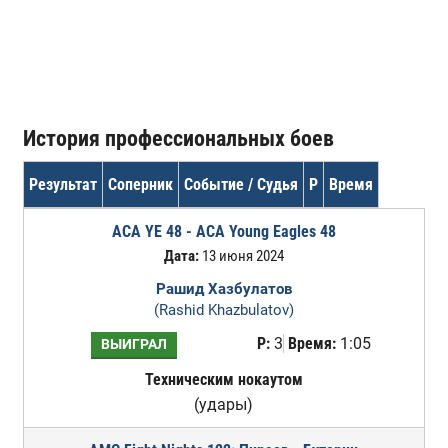
История профессиональных боев
Результат
Соперник
Событие / Судья
Р
Время
ACA YE 48 - ACA Young Eagles 48
Дата:
13 июня 2024
Рашид Хазбулатов
(Rashid Khazbulatov)
Р:
3
Время:
1:05
ВЫИГРАЛ
Техническим нокаутом
(удары)