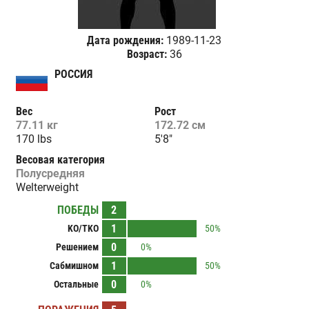
Дата рождения:
1989-11-23
Возраст:
36
РОССИЯ
Вес
Рост
77.11 кг
172.72 см
170 lbs
5'8"
Весовая категория
Полусредняя
Welterweight
ПОБЕДЫ
2
1
KO/TKO
50%
0
Решением
0%
1
Сабмишном
50%
0
Остальные
0%