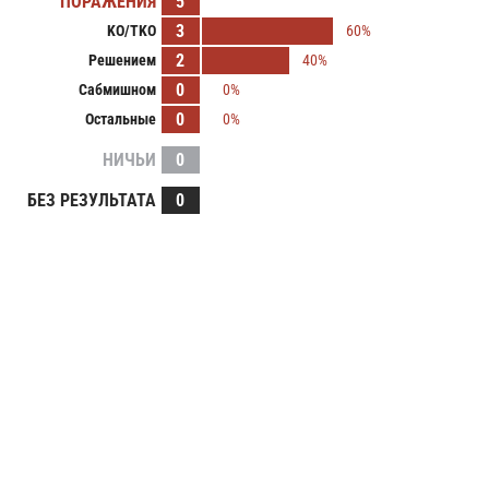
ПОРАЖЕНИЯ
5
3
KO/TKO
60%
2
Решением
40%
0
Сабмишном
0%
0
Остальные
0%
НИЧЬИ
0
БЕЗ РЕЗУЛЬТАТА
0