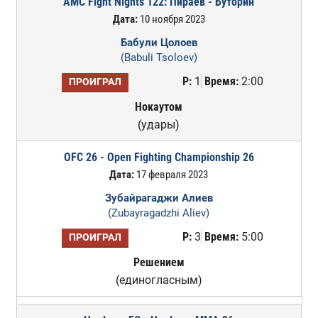
AMC Fight Nights 122: Пираев - Буторин
Дата:
10 ноября 2023
Бабули Цолоев
(Babuli Tsoloev)
Р:
1
Время:
2:00
ПРОИГРАЛ
Нокаутом
(удары)
OFC 26 - Open Fighting Championship 26
Дата:
17 февраля 2023
Зубайрагаджи Алиев
(Zubayragadzhi Aliev)
Р:
3
Время:
5:00
ПРОИГРАЛ
Решением
(единогласным)