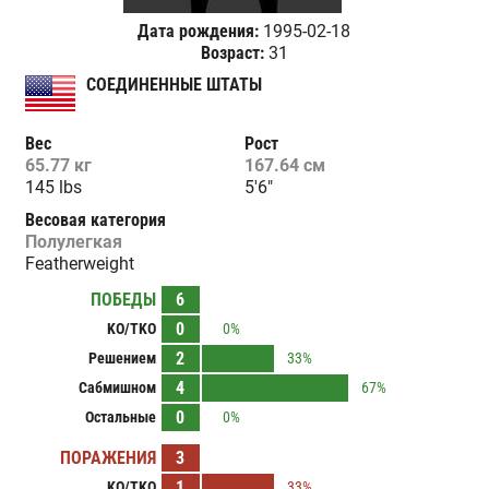
Дата рождения:
1995-02-18
Возраст:
31
СОЕДИНЕННЫЕ ШТАТЫ
Вес
Рост
65.77 кг
167.64 см
145 lbs
5'6"
Весовая категория
Полулегкая
Featherweight
ПОБЕДЫ
6
0
KO/TKO
0%
2
Решением
33%
4
Сабмишном
67%
0
Остальные
0%
ПОРАЖЕНИЯ
3
1
KO/TKO
33%