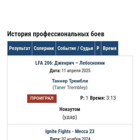
История профессиональных боев
Результат
Соперник
Событие / Судья
Р
Время
LFA 206: Дженрич – Лебоснояни
Дата:
11 апреля 2025
Таннер Трембли
(Taner Trembley)
Р:
1
Время:
3:13
ПРОИГРАЛ
Нокаутом
(удар)
Ignite Fights - Mecca 23
Дата:
02 ноября 2024