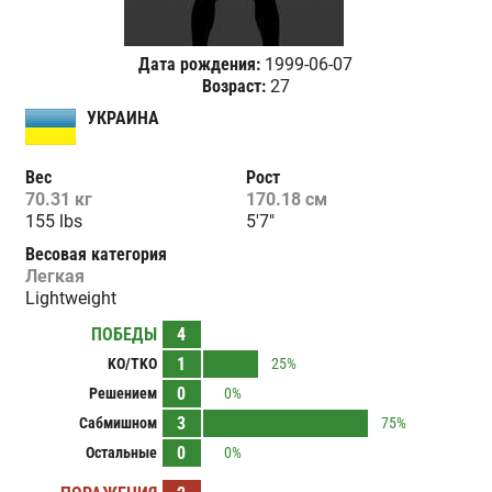
Дата рождения:
1999-06-07
Возраст:
27
УКРАИНА
Вес
Рост
70.31 кг
170.18 см
155 lbs
5'7"
Весовая категория
Легкая
Lightweight
ПОБЕДЫ
4
1
KO/TKO
25%
0
Решением
0%
3
Сабмишном
75%
0
Остальные
0%