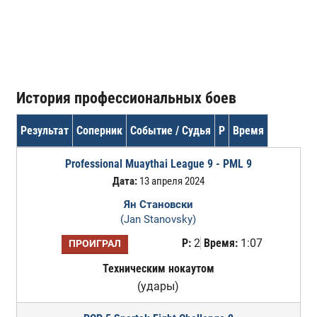
История профессиональных боев
Результат
Соперник
Событие / Судья
Р
Время
Professional Muaythai League 9 - PML 9
Дата:
13 апреля 2024
Ян Становски
(Jan Stanovsky)
Р:
2
Время:
1:07
ПРОИГРАЛ
Техническим нокаутом
(удары)