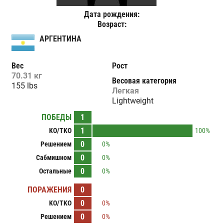
Дата рождения:
Возраст:
АРГЕНТИНА
Вес
Рост
70.31 кг
Весовая категория
155 lbs
Легкая
Lightweight
ПОБЕДЫ
1
1
KO/TKO
100%
0
Решением
0%
0
Сабмишном
0%
0
Остальные
0%
ПОРАЖЕНИЯ
0
0
KO/TKO
0%
0
Решением
0%