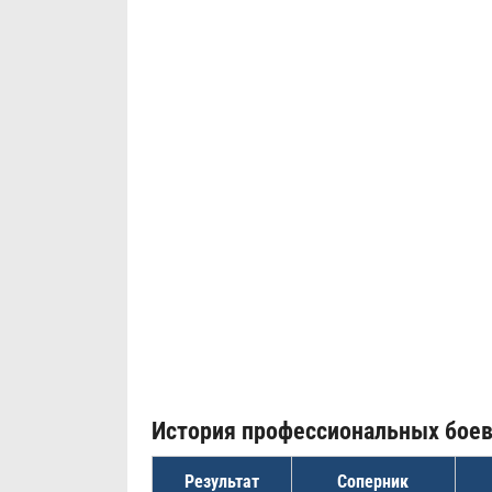
История профессиональных бое
Результат
Соперник