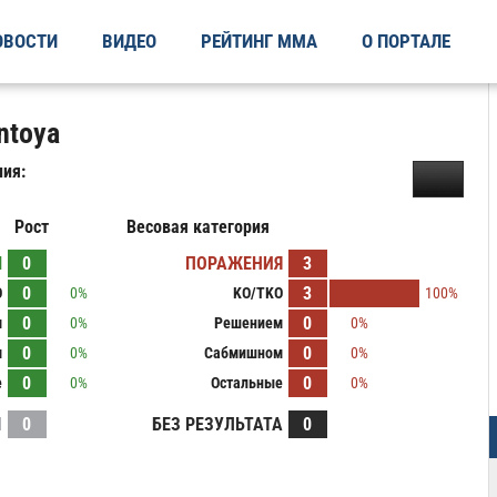
ОВОСТИ
ВИДЕО
РЕЙТИНГ ММА
О ПОРТАЛЕ
ntoya
ия:
Рост
Весовая категория
Ы
0
ПОРАЖЕНИЯ
3
0
3
O
0%
KO/TKO
100%
0
0
м
0%
Решением
0%
0
0
м
0%
Сабмишном
0%
0
0
е
0%
Остальные
0%
И
0
БЕЗ РЕЗУЛЬТАТА
0