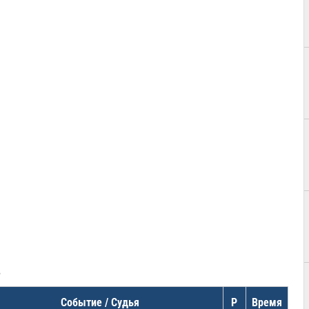
в
Событие / Судья
Р
Время