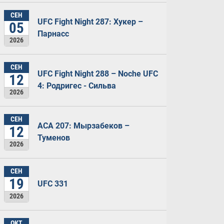
СЕН
UFC Fight Night 287: Хукер –
05
Парнасс
2026
СЕН
UFC Fight Night 288 – Noche UFC
12
4: Родригес - Сильва
2026
СЕН
ACA 207: Мырзабеков –
12
Туменов
2026
СЕН
19
UFC 331
2026
ОКТ