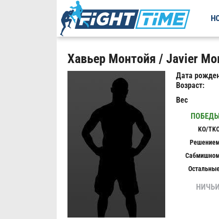
Н
Хавьер Монтойя / Javier Mo
Дата рожден
Возраст:
Вес
ПОБЕД
KO/TK
Решение
Сабмишно
Остальны
НИЧЬ