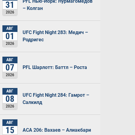
PFL Нью-Йорк: Нурмагомедов
31
– Колган
2026
АВГ
UFC Fight Night 283: Медич –
01
Родригес
2026
АВГ
07
PFL Шарлотт: Баттл – Роста
2026
АВГ
UFC Fight Night 284: Гамрот –
08
Салкилд
2026
АВГ
15
ACA 206: Вахаев – Алиакбари