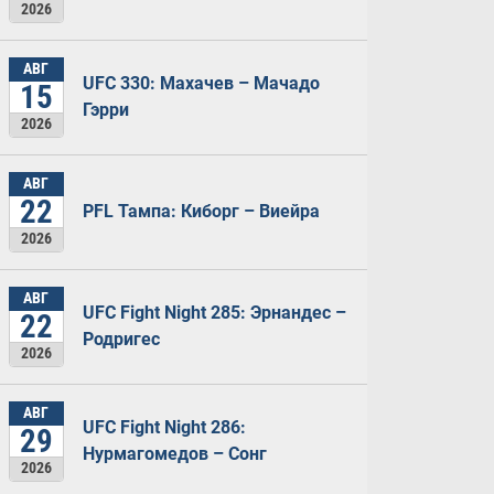
2026
АВГ
UFC 330: Махачев – Мачадо
15
Гэрри
2026
АВГ
22
PFL Тампа: Киборг – Виейра
2026
АВГ
UFC Fight Night 285: Эрнандес –
22
Родригес
2026
АВГ
UFC Fight Night 286:
29
Нурмагомедов – Сонг
2026