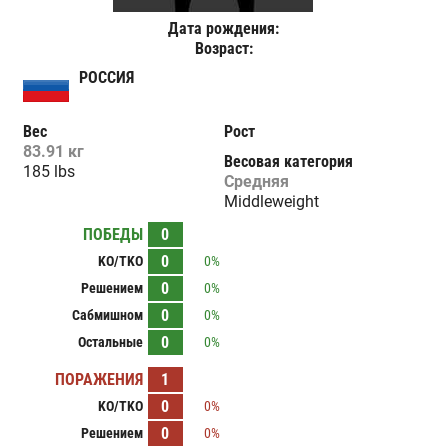
Дата рождения:
Возраст:
РОССИЯ
Вес
Рост
83.91 кг
Весовая категория
185 lbs
Средняя
Middleweight
ПОБЕДЫ
0
0
KO/TKO
0%
0
Решением
0%
0
Сабмишном
0%
0
Остальные
0%
ПОРАЖЕНИЯ
1
0
KO/TKO
0%
0
Решением
0%