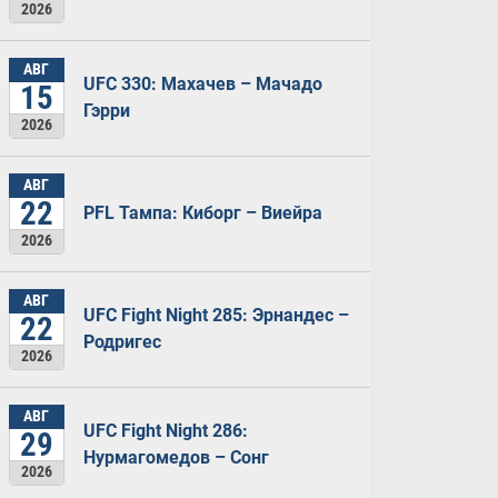
2026
АВГ
UFC 330: Махачев – Мачадо
15
Гэрри
2026
АВГ
22
PFL Тампа: Киборг – Виейра
2026
АВГ
UFC Fight Night 285: Эрнандес –
22
Родригес
2026
АВГ
UFC Fight Night 286:
29
Нурмагомедов – Сонг
2026