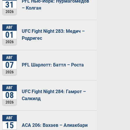
PFL Нью-Йорк: Нурмагомедов
31
– Колган
2026
АВГ
UFC Fight Night 283: Медич –
01
Родригес
2026
АВГ
07
PFL Шарлотт: Баттл – Роста
2026
АВГ
UFC Fight Night 284: Гамрот –
08
Салкилд
2026
АВГ
15
ACA 206: Вахаев – Алиакбари