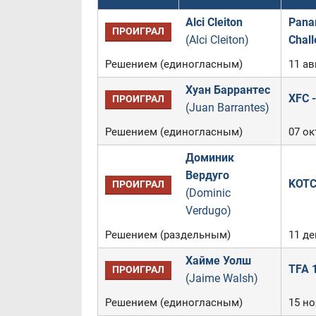
Alci Cleiton
Pana
ПРОИГРАЛ
(Alci Cleiton)
Chall
Решением (единогласным)
11 ав
Хуан Баррантес
XFC -
ПРОИГРАЛ
(Juan Barrantes)
Решением (единогласным)
07 ок
Доминик
Вердуго
KOTC 
ПРОИГРАЛ
(Dominic
Verdugo)
Решением (раздельным)
11 де
Хайме Уолш
TFA 1
ПРОИГРАЛ
(Jaime Walsh)
Решением (единогласным)
15 но