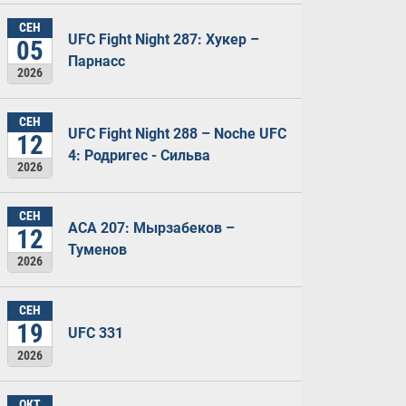
СЕН
UFC Fight Night 287: Хукер –
05
Парнасс
2026
СЕН
UFC Fight Night 288 – Noche UFC
12
4: Родригес - Сильва
2026
СЕН
ACA 207: Мырзабеков –
12
Туменов
2026
СЕН
19
UFC 331
2026
ОКТ