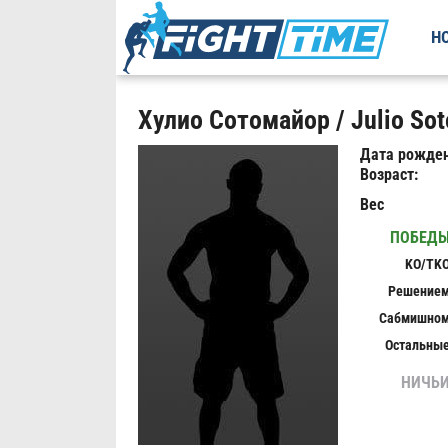
Н
Хулио Сотомайор / Julio So
Дата рожден
Возраст:
Вес
ПОБЕД
KO/TK
Решение
Сабмишно
Остальны
НИЧЬ