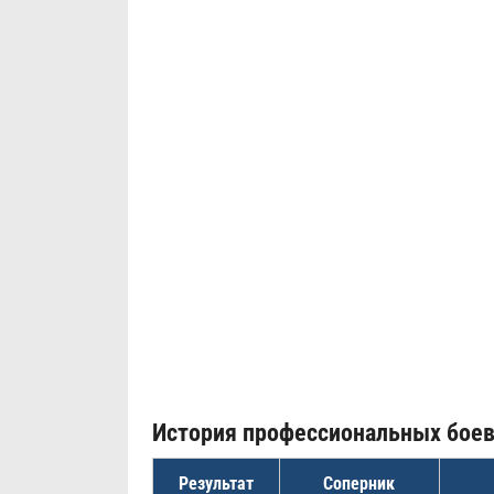
История профессиональных бое
Результат
Соперник