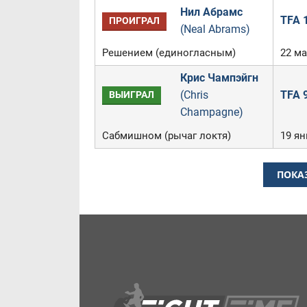
Нил Абрамс
TFA 1
ПРОИГРАЛ
(Neal Abrams)
Решением (единогласным)
22 ма
Крис Чампэйгн
(Chris
TFA 9
ВЫИГРАЛ
Champagne)
Сабмишном (рычаг локтя)
19 ян
ПОКА