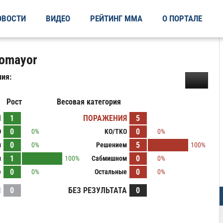
ОВОСТИ
ВИДЕО
РЕЙТИНГ ММА
О ПОРТАЛЕ
tomayor
ия:
Рост
Весовая категория
Ы
1
ПОРАЖЕНИЯ
5
0
0
O
0%
KO/TKO
0%
0
5
м
0%
Решением
100%
1
0
м
100%
Сабмишном
0%
0
0
е
0%
Остальные
0%
И
0
БЕЗ РЕЗУЛЬТАТА
0