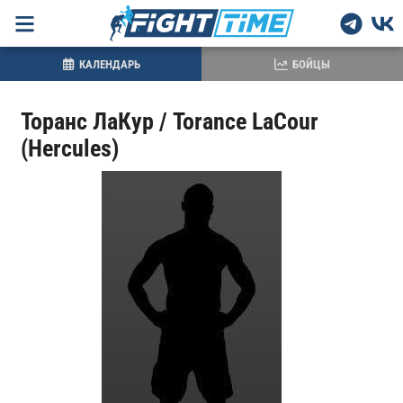
КАЛЕНДАРЬ
БОЙЦЫ
Торанс ЛаКур / Torance LaCour
(Hercules)