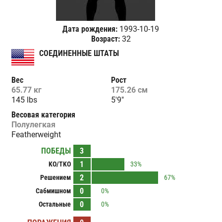
Дата рождения:
1993-10-19
Возраст:
32
СОЕДИНЕННЫЕ ШТАТЫ
Вес
Рост
65.77 кг
175.26 см
145 lbs
5'9"
Весовая категория
Полулегкая
Featherweight
ПОБЕДЫ
3
1
KO/TKO
33%
2
Решением
67%
0
Сабмишном
0%
0
Остальные
0%