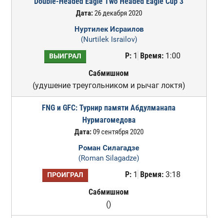
Double-Headed Eagle Two Headed Eagle Cup 3
Дата:
26 декабря 2020
Нуртилек Исраилов
(Nurtilek Israilov)
Р:
1
Время:
1:00
ВЫИГРАЛ
Сабмишном
(удушение треугольником и рычаг локтя)
FNG и GFC: Турнир памяти Абдулманапа
Нурмагомедова
Дата:
09 сентября 2020
Роман Силагадзе
(Roman Silagadze)
Р:
1
Время:
3:18
ПРОИГРАЛ
Сабмишном
()