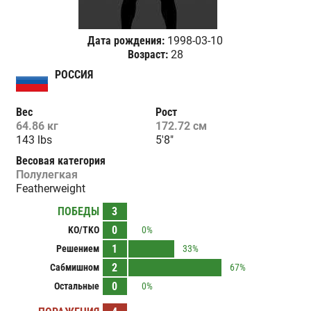
Дата рождения:
1998-03-10
Возраст:
28
РОССИЯ
Вес
Рост
64.86 кг
172.72 см
143 lbs
5'8"
Весовая категория
Полулегкая
Featherweight
ПОБЕДЫ
3
0
KO/TKO
0%
1
Решением
33%
2
Сабмишном
67%
0
Остальные
0%