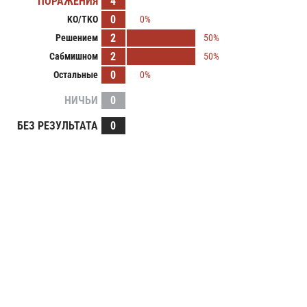
ПОРАЖЕНИЯ
4
0
KO/TKO
0%
2
Решением
50%
2
Сабмишном
50%
0
Остальные
0%
НИЧЬИ
0
БЕЗ РЕЗУЛЬТАТА
0