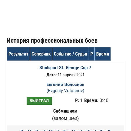
История профессиональных боев
Результат
Соперник
Событие / Судья
Р
Время
Studsport St. George Cup 7
Дата:
11 апреля 2021
Евгений Волоснов
(Evgeniy Volosnov)
Р:
1
Время:
0:40
ВЫИГРАЛ
Сабмишном
(залом шеи)