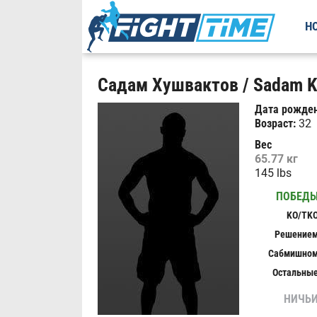
Н
Садам Хушвактов / Sadam K
Дата рожден
Возраст:
32
Вес
65.77 кг
145 lbs
ПОБЕД
KO/TK
Решение
Сабмишно
Остальны
НИЧЬ