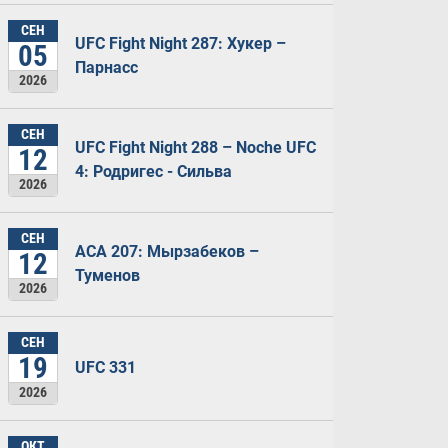
СЕН
UFC Fight Night 287: Хукер –
05
Парнасс
2026
СЕН
UFC Fight Night 288 – Noche UFC
12
4: Родригес - Сильва
2026
СЕН
ACA 207: Мырзабеков –
12
Туменов
2026
СЕН
19
UFC 331
2026
ОКТ