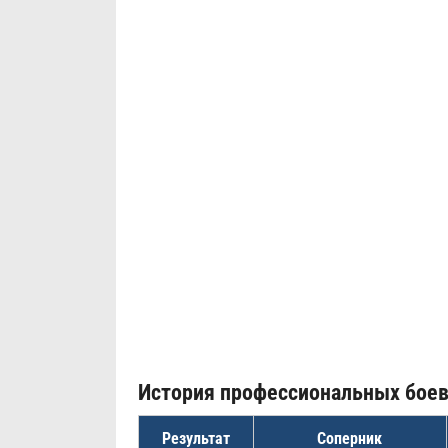
История профессиональных бое
Результат
Соперник