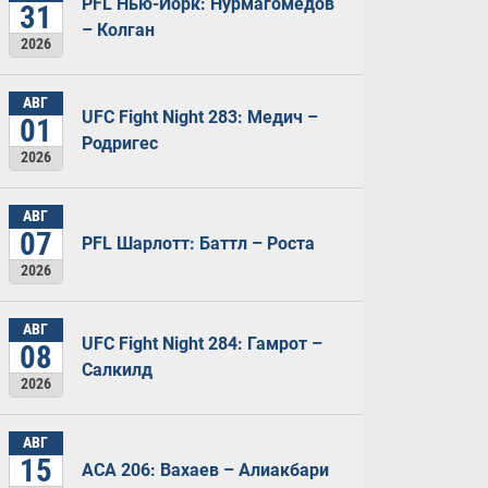
PFL Нью-Йорк: Нурмагомедов
31
– Колган
2026
АВГ
UFC Fight Night 283: Медич –
01
Родригес
2026
АВГ
07
PFL Шарлотт: Баттл – Роста
2026
АВГ
UFC Fight Night 284: Гамрот –
08
Салкилд
2026
АВГ
15
ACA 206: Вахаев – Алиакбари