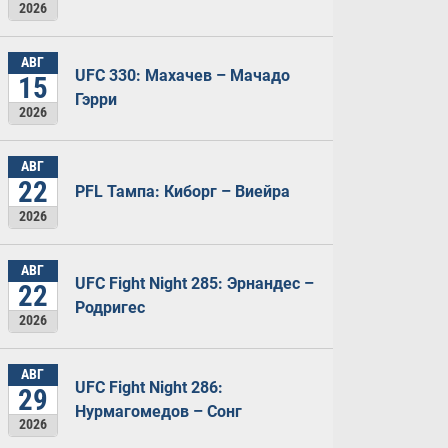
2026
АВГ
UFC 330: Махачев – Мачадо
15
Гэрри
2026
АВГ
22
PFL Тампа: Киборг – Виейра
2026
АВГ
UFC Fight Night 285: Эрнандес –
22
Родригес
2026
АВГ
UFC Fight Night 286:
29
Нурмагомедов – Сонг
2026