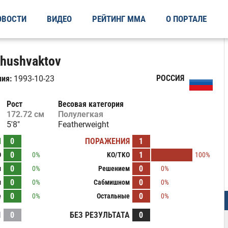
ОВОСТИ
ВИДЕО
РЕЙТИНГ ММА
О ПОРТАЛЕ
hushvaktov
РОССИЯ
ия:
1993-10-23
Рост
Весовая категория
172.72 см
Полулегкая
5'8"
Featherweight
Ы
0
ПОРАЖЕНИЯ
1
0
1
O
0%
KO/TKO
100%
0
0
м
0%
Решением
0%
0
0
м
0%
Сабмишном
0%
0
0
е
0%
Остальные
0%
И
0
БЕЗ РЕЗУЛЬТАТА
0