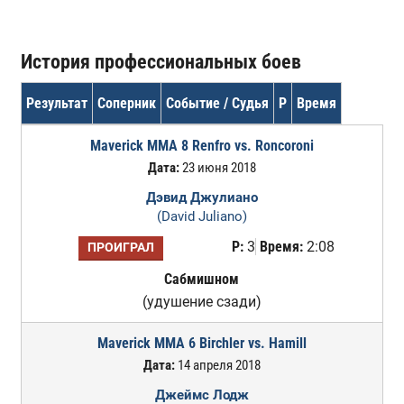
История профессиональных боев
Результат
Соперник
Событие / Судья
Р
Время
Maverick MMA 8 Renfro vs. Roncoroni
Дата:
23 июня 2018
Дэвид Джулиано
(David Juliano)
Р:
3
Время:
2:08
ПРОИГРАЛ
Сабмишном
(удушение сзади)
Maverick MMA 6 Birchler vs. Hamill
Дата:
14 апреля 2018
Джеймс Лодж