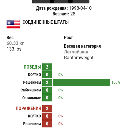
Дата рождения:
1998-04-10
Возраст:
28
СОЕДИНЕННЫЕ ШТАТЫ
Вес
Рост
60.33 кг
Весовая категория
133 lbs
Легчайшая
Bantamweight
ПОБЕДЫ
2
0
KO/TKO
0%
2
Решением
100%
0
Сабмишном
0%
0
Остальные
0%
ПОРАЖЕНИЯ
2
0
KO/TKO
0%
0
Решением
0%