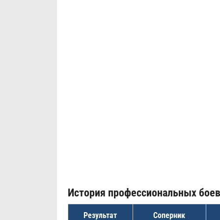
История профессиональных бое
Результат
Соперник