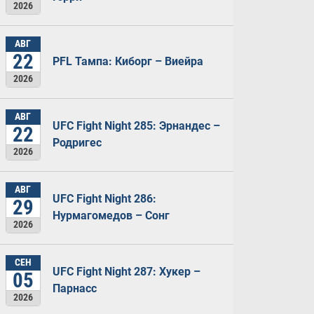
2026
АВГ
22
PFL Тампа: Киборг – Виейра
2026
АВГ
UFC Fight Night 285: Эрнандес –
22
Родригес
2026
АВГ
UFC Fight Night 286:
29
Нурмагомедов – Сонг
2026
СЕН
UFC Fight Night 287: Хукер –
05
Парнасс
2026