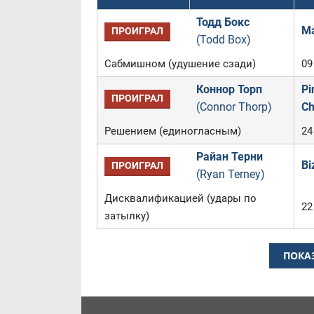
Тодд Бокс
Ma
ПРОИГРАЛ
(Todd Box)
Сабмишном (удушение сзади)
09
Коннор Торп
Pi
ПРОИГРАЛ
(Connor Thorp)
Ch
Решением (единогласным)
24
Райан Терни
Bi
ПРОИГРАЛ
(Ryan Terney)
Дисквалификацией (удары по
22
затылку)
ПОКА