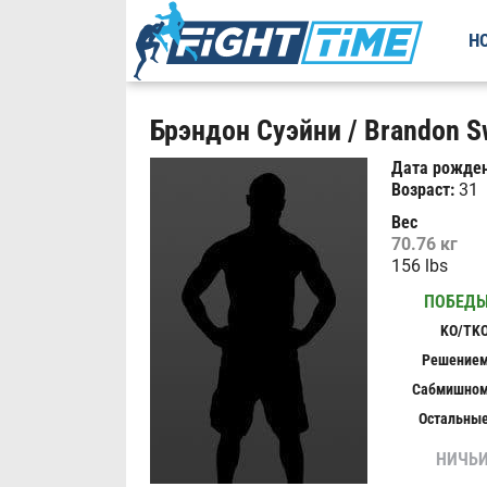
Н
Брэндон Суэйни / Brandon S
Дата рожден
Возраст:
31
Вес
70.76 кг
156 lbs
ПОБЕД
KO/TK
Решение
Сабмишно
Остальны
НИЧЬ