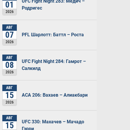
UFC Fight Night 283: Медич –
01
Родригес
2026
АВГ
07
PFL Шарлотт: Баттл – Роста
2026
АВГ
UFC Fight Night 284: Гамрот –
08
Салкилд
2026
АВГ
15
ACA 206: Вахаев – Алиакбари
2026
АВГ
UFC 330: Махачев – Мачадо
15
Гэрри