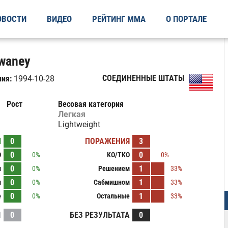
ОВОСТИ
ВИДЕО
РЕЙТИНГ ММА
О ПОРТАЛЕ
waney
СОЕДИНЕННЫЕ ШТАТЫ
ия:
1994-10-28
Рост
Весовая категория
Легкая
Lightweight
Ы
0
ПОРАЖЕНИЯ
3
0
0
O
0%
KO/TKO
0%
0
1
м
0%
Решением
33%
0
1
м
0%
Сабмишном
33%
0
1
е
0%
Остальные
33%
И
0
БЕЗ РЕЗУЛЬТАТА
0