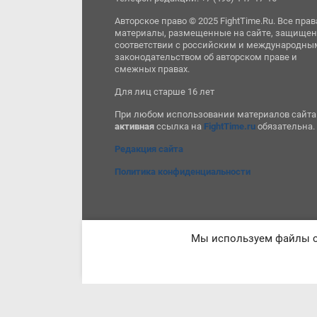
Авторское право © 2025 FightTime.Ru. Все прав
материалы, размещенные на сайте, защищен
соответствии с российским и международны
законодательством об авторском праве и
смежных правах.
Для лиц старше 16 лет
При любом использовании материалов сайта
активная
ссылка на
FightTime.ru
обязательна.
Редакция сайта
Политика конфиденциальности
Мы используем файлы co