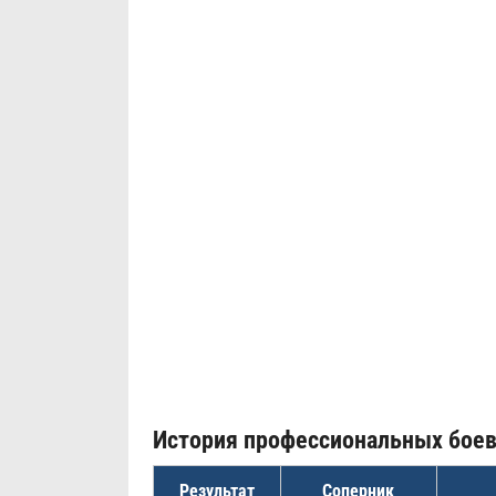
История профессиональных бое
Результат
Соперник