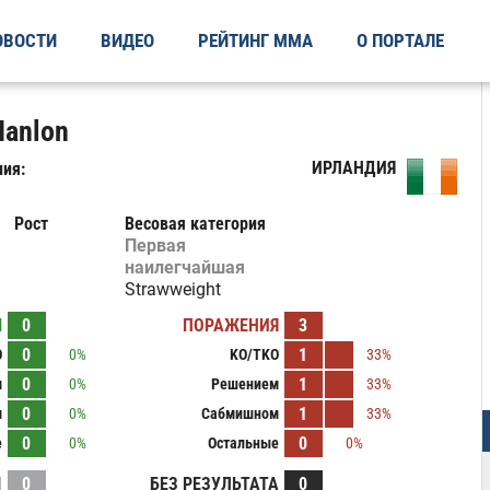
ОВОСТИ
ВИДЕО
РЕЙТИНГ ММА
О ПОРТАЛЕ
Hanlon
ИРЛАНДИЯ
ия:
Рост
Весовая категория
Первая
наилегчайшая
Strawweight
Ы
0
ПОРАЖЕНИЯ
3
0
1
O
0%
KO/TKO
33%
0
1
м
0%
Решением
33%
0
1
м
0%
Сабмишном
33%
0
0
е
0%
Остальные
0%
И
0
БЕЗ РЕЗУЛЬТАТА
0