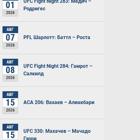
UFC Fight Night 283: Медич –
01
Родригес
2026
АВГ
07
PFL Шарлотт: Баттл – Роста
2026
АВГ
UFC Fight Night 284: Гамрот –
08
Салкилд
2026
АВГ
15
ACA 206: Вахаев – Алиакбари
2026
АВГ
UFC 330: Махачев – Мачадо
15
Гэрри