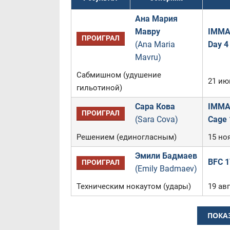
Ана Мария
Мавру
IMMAF
ПРОИГРАЛ
(Ana Maria
Day 4
Mavru)
Сабмишном (удушение
21 ию
гильотиной)
Сара Кова
IMMAF
ПРОИГРАЛ
(Sara Cova)
Cage 
Решением (единогласным)
15 ноя
Эмили Бадмаев
BFC 1
ПРОИГРАЛ
(Emily Badmaev)
Техническим нокаутом (удары)
19 авг
ПОКА