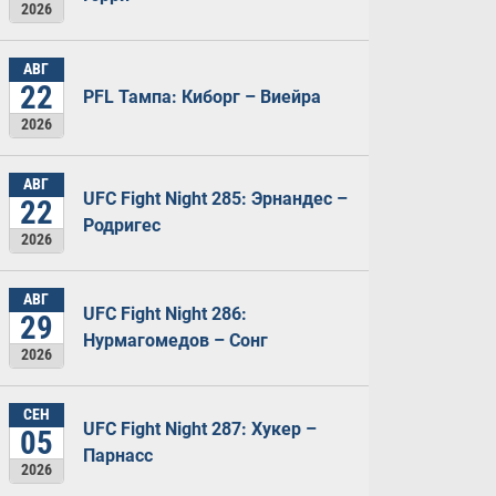
2026
АВГ
22
PFL Тампа: Киборг – Виейра
2026
АВГ
UFC Fight Night 285: Эрнандес –
22
Родригес
2026
АВГ
UFC Fight Night 286:
29
Нурмагомедов – Сонг
2026
СЕН
UFC Fight Night 287: Хукер –
05
Парнасс
2026