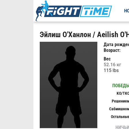
Н
Эйлиш О'Ханлон / Aeilish O'
Дата рожден
Возраст:
Вес
52.16 кг
115 lbs
ПОБЕД
KO/TK
Решение
Сабмишно
Остальны
НИЧЬ