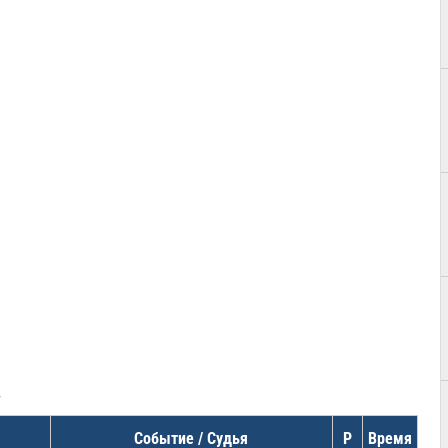
в
Событие / Судья
Р
Время