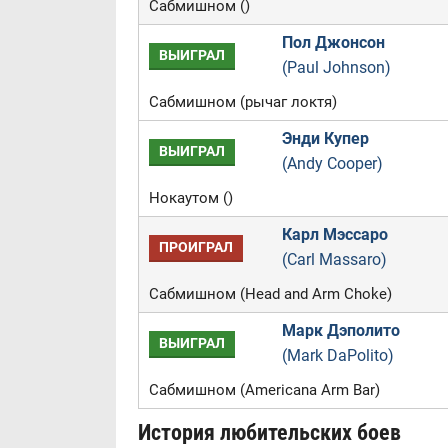
Сабмишном ()
Пол Джонсон
ВЫИГРАЛ
(Paul Johnson)
Сабмишном (рычаг локтя)
Энди Купер
ВЫИГРАЛ
(Andy Cooper)
Нокаутом ()
Карл Мэссаро
ПРОИГРАЛ
(Carl Massaro)
Сабмишном (Head and Arm Choke)
Марк Дэполито
ВЫИГРАЛ
(Mark DaPolito)
Сабмишном (Americana Arm Bar)
История любительских боев