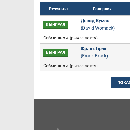
Результат
Соперник
Дэвид Вумак
ВЫИГРАЛ
(David Womack)
Сабмишном (рычаг локтя)
Франк Брэк
ВЫИГРАЛ
(Frank Brack)
Сабмишном (рычаг локтя)
ПОКА