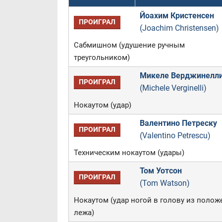
Йоахим Кристенсен
ПРОИГРАЛ
(Joachim Christensen)
Сабмишном (удушение ручным
треугольником)
Микеле Верджинелл
ПРОИГРАЛ
(Michele Verginelli)
Нокаутом (удар)
Валентино Петреску
ПРОИГРАЛ
(Valentino Petrescu)
Техническим нокаутом (удары)
Том Уотсон
ПРОИГРАЛ
(Tom Watson)
Нокаутом (удар ногой в голову из полож
лежа)