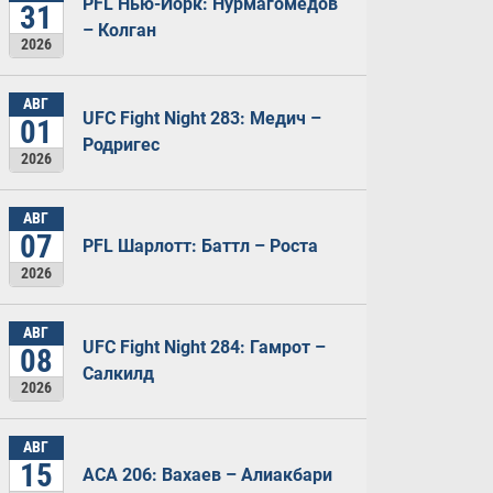
PFL Нью-Йорк: Нурмагомедов
31
– Колган
2026
АВГ
UFC Fight Night 283: Медич –
01
Родригес
2026
АВГ
07
PFL Шарлотт: Баттл – Роста
2026
АВГ
UFC Fight Night 284: Гамрот –
08
Салкилд
2026
АВГ
15
ACA 206: Вахаев – Алиакбари