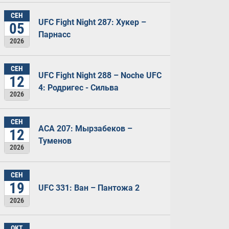
СЕН
UFC Fight Night 287: Хукер –
05
Парнасс
2026
СЕН
UFC Fight Night 288 – Noche UFC
12
4: Родригес - Сильва
2026
СЕН
ACA 207: Мырзабеков –
12
Туменов
2026
СЕН
19
UFC 331: Ван – Пантожа 2
2026
ОКТ