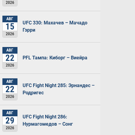
2026
АВГ
UFC 330: Махачев – Мачадо
15
Гэрри
2026
АВГ
22
PFL Тампа: Киборг – Виейра
2026
АВГ
UFC Fight Night 285: Эрнандес –
22
Родригес
2026
АВГ
UFC Fight Night 286:
29
Нурмагомедов – Сонг
2026