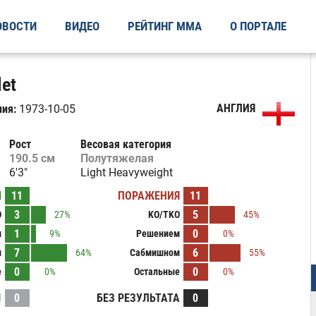
ОВОСТИ
ВИДЕО
РЕЙТИНГ ММА
О ПОРТАЛЕ
let
АНГЛИЯ
ия:
1973-10-05
Рост
Весовая категория
190.5 см
Полутяжелая
6'3"
Light Heavyweight
Ы
11
ПОРАЖЕНИЯ
11
3
5
O
27%
KO/TKO
45%
1
0
м
9%
Решением
0%
7
6
м
64%
Сабмишном
55%
0
0
е
0%
Остальные
0%
И
0
БЕЗ РЕЗУЛЬТАТА
0