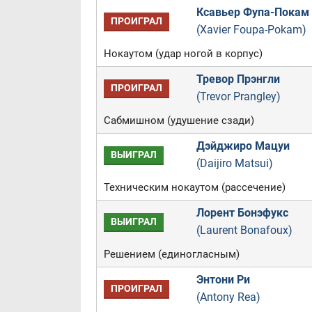
Ксавьер Фупа-Покам
ПРОИГРАЛ
(Xavier Foupa-Pokam)
Нокаутом (удар ногой в корпус)
Тревор Прэнгли
ПРОИГРАЛ
(Trevor Prangley)
Сабмишном (удушение сзади)
Дэйджиро Мацуи
ВЫИГРАЛ
(Daijiro Matsui)
Техническим нокаутом (рассечение)
Лорент Бонэфукс
ВЫИГРАЛ
(Laurent Bonafoux)
Решением (единогласным)
Энтони Ри
ПРОИГРАЛ
(Antony Rea)