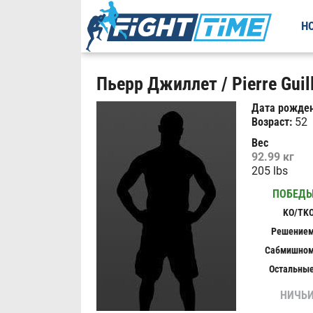
Н
Пьерр Джиллет / Pierre Guil
Дата рожден
Возраст:
52
Вес
92.99 кг
205 lbs
ПОБЕД
KO/TK
Решение
Сабмишно
Остальны
НИЧЬ