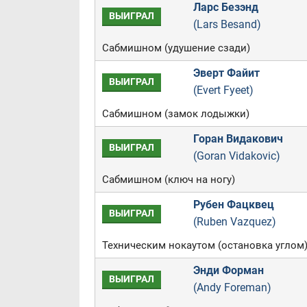
Ларс Безэнд
ВЫИГРАЛ
(Lars Besand)
Сабмишном (удушение сзади)
Эверт Файит
ВЫИГРАЛ
(Evert Fyeet)
Сабмишном (замок лодыжки)
Горан Видакович
ВЫИГРАЛ
(Goran Vidakovic)
Сабмишном (ключ на ногу)
Рубен Фацквец
ВЫИГРАЛ
(Ruben Vazquez)
Техническим нокаутом (остановка углом
Энди Форман
ВЫИГРАЛ
(Andy Foreman)