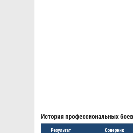
История профессиональных бое
Результат
Соперник