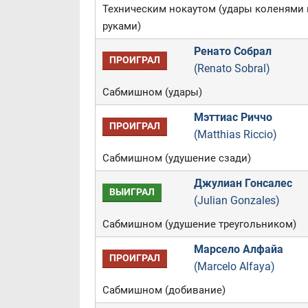
Техническим нокаутом (удары коленями 
руками)
Ренато Собрал
ПРОИГРАЛ
(Renato Sobral)
Сабмишном (удары)
Мэттиас Риччо
ПРОИГРАЛ
(Matthias Riccio)
Сабмишном (удушение сзади)
Джулиан Гонсалес
ВЫИГРАЛ
(Julian Gonzales)
Сабмишном (удушение треугольником)
Марсело Алфайа
ПРОИГРАЛ
(Marcelo Alfaya)
Сабмишном (добивание)