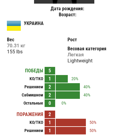
Дата рождения:
Возраст:
УКРАИНА
Вес
Рост
70.31 кг
Весовая категория
155 lbs
Легкая
Lightweight
ПОБЕДЫ
5
1
KO/TKO
20%
2
Решением
40%
2
Сабмишном
40%
0
Остальные
0%
ПОРАЖЕНИЯ
2
1
KO/TKO
50%
1
Решением
50%