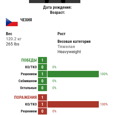
Дата рождения:
Возраст:
ЧЕХИЯ
Вес
Рост
120.2 кг
Весовая категория
265 lbs
Тяжелая
Heavyweight
ПОБЕДЫ
1
0
KO/TKO
0%
1
Решением
100%
0
Сабмишном
0%
0
Остальные
0%
ПОРАЖЕНИЯ
1
1
KO/TKO
100%
0
Решением
0%