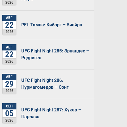
2026
АВГ
22
PFL Тампа: Киборг – Виейра
2026
АВГ
UFC Fight Night 285: Эрнандес –
22
Родригес
2026
АВГ
UFC Fight Night 286:
29
Нурмагомедов – Сонг
2026
СЕН
UFC Fight Night 287: Хукер –
05
Парнасс
2026