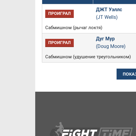
ДЖТ Уэллс
ПРОИГРАЛ
(JT Wells)
Сабмишном (рычаг локтя)
Дуг Мур
ПРОИГРАЛ
(Doug Moore)
Сабмишном (удушение треугольником)
ПОКА