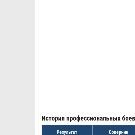
История профессиональных бое
Результат
Соперник