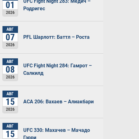
UFC Fight Night 283: Медич –
01
Родригес
2026
АВГ
07
PFL Шарлотт: Баттл – Роста
2026
АВГ
UFC Fight Night 284: Гамрот –
08
Салкилд
2026
АВГ
15
ACA 206: Вахаев – Алиакбари
2026
АВГ
UFC 330: Махачев – Мачадо
15
Гэрри