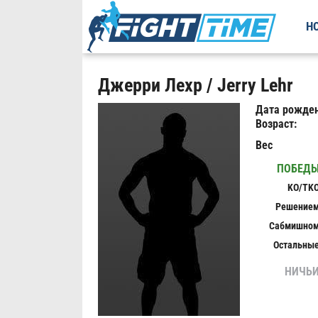
Н
Джерри Лехр / Jerry Lehr
Дата рожден
Возраст:
Вес
ПОБЕД
KO/TK
Решение
Сабмишно
Остальны
НИЧЬ