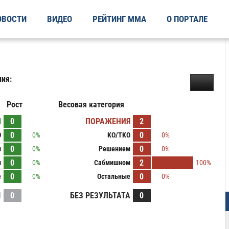
ОВОСТИ
ВИДЕО
РЕЙТИНГ ММА
О ПОРТАЛЕ
ия:
Рост
Весовая категория
Ы
0
ПОРАЖЕНИЯ
2
0
0
O
0%
KO/TKO
0%
0
0
м
0%
Решением
0%
0
2
м
0%
Сабмишном
100%
0
0
е
0%
Остальные
0%
И
0
БЕЗ РЕЗУЛЬТАТА
0