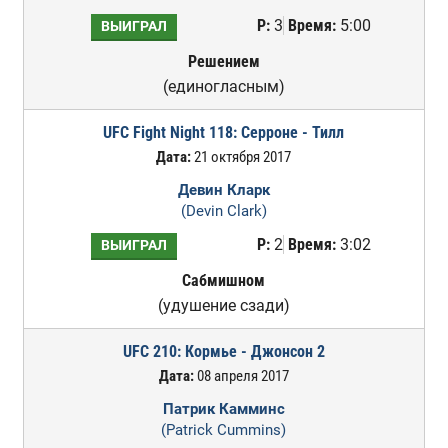
Р:
3
Время:
5:00
ВЫИГРАЛ
Решением
(единогласным)
UFC Fight Night 118: Серроне - Тилл
Дата:
21 октября 2017
Девин Кларк
(Devin Clark)
Р:
2
Время:
3:02
ВЫИГРАЛ
Сабмишном
(удушение сзади)
UFC 210: Кормье - Джонсон 2
Дата:
08 апреля 2017
Патрик Камминс
(Patrick Cummins)