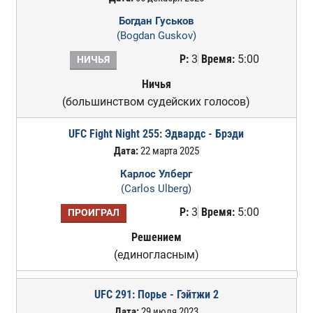
Богдан Гуськов
(Bogdan Guskov)
Р:
3
Время:
5:00
НИЧЬЯ
Ничья
(большинством судейских голосов)
UFC Fight Night 255: Эдвардс - Брэди
Дата:
22 марта 2025
Карлос Улберг
(Carlos Ulberg)
Р:
3
Время:
5:00
ПРОИГРАЛ
Решением
(единогласным)
UFC 291: Порье - Гэйтжи 2
Дата:
29 июля 2023