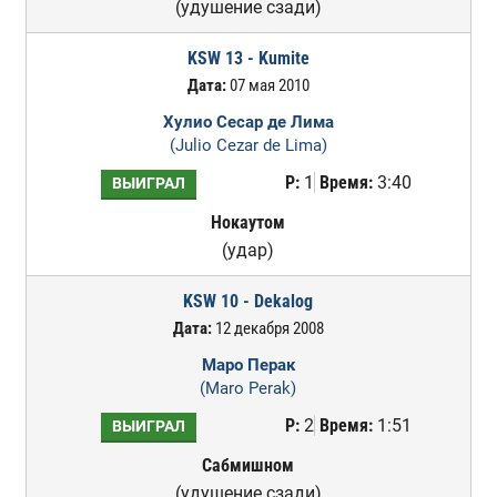
(удушение сзади)
KSW 13 - Kumite
Дата:
07 мая 2010
Хулио Сесар де Лима
(Julio Cezar de Lima)
Р:
1
Время:
3:40
ВЫИГРАЛ
Нокаутом
(удар)
KSW 10 - Dekalog
Дата:
12 декабря 2008
Маро Перак
(Maro Perak)
Р:
2
Время:
1:51
ВЫИГРАЛ
Сабмишном
(удушение сзади)