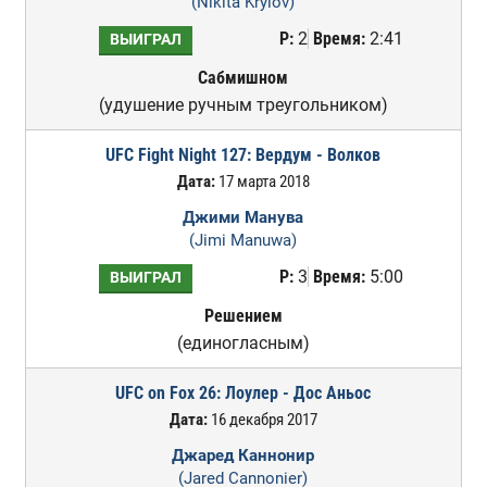
(Nikita Krylov)
Р:
2
Время:
2:41
ВЫИГРАЛ
Сабмишном
(удушение ручным треугольником)
UFC Fight Night 127: Вердум - Волков
Дата:
17 марта 2018
Джими Манува
(Jimi Manuwa)
Р:
3
Время:
5:00
ВЫИГРАЛ
Решением
(единогласным)
UFC on Fox 26: Лоулер - Дос Аньос
Дата:
16 декабря 2017
Джаред Каннонир
(Jared Cannonier)