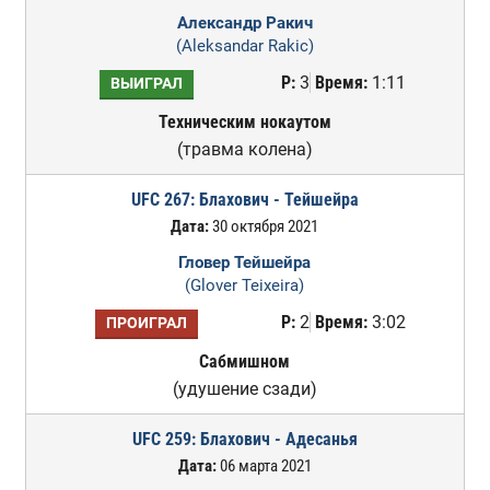
Александр Ракич
(Aleksandar Rakic)
Р:
3
Время:
1:11
ВЫИГРАЛ
Техническим нокаутом
(травма колена)
UFC 267: Блахович - Тейшейра
Дата:
30 октября 2021
Гловер Тейшейра
(Glover Teixeira)
Р:
2
Время:
3:02
ПРОИГРАЛ
Сабмишном
(удушение сзади)
UFC 259: Блахович - Адесанья
Дата:
06 марта 2021