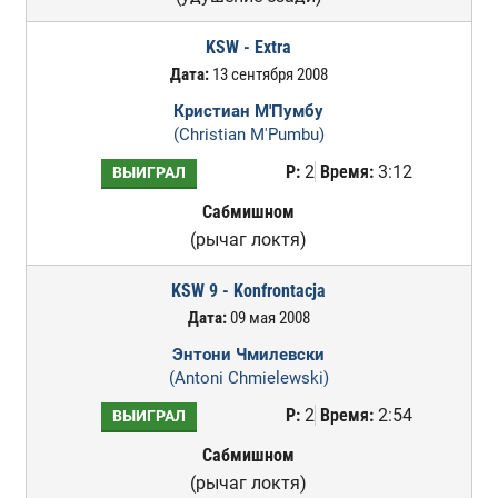
KSW - Extra
Дата:
13 сентября 2008
Кристиан М'Пумбу
(Christian M'Pumbu)
Р:
2
Время:
3:12
ВЫИГРАЛ
Сабмишном
(рычаг локтя)
KSW 9 - Konfrontacja
Дата:
09 мая 2008
Энтони Чмилевски
(Antoni Chmielewski)
Р:
2
Время:
2:54
ВЫИГРАЛ
Сабмишном
(рычаг локтя)