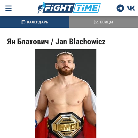
КАЛЕНДАРЬ
БОЙЦЫ
Ян Блахович / Jan Blachowicz