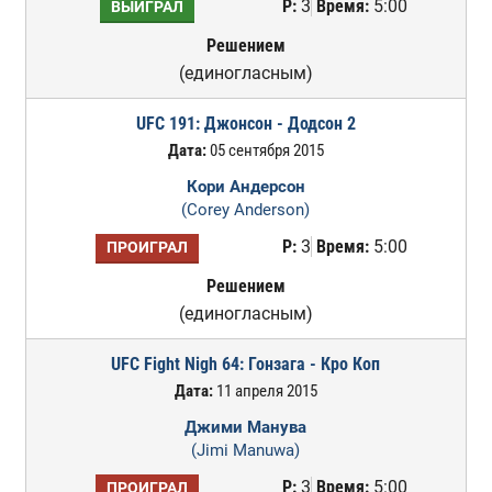
Р:
3
Время:
5:00
ВЫИГРАЛ
Решением
(единогласным)
UFC 191: Джонсон - Додсон 2
Дата:
05 сентября 2015
Кори Андерсон
(Corey Anderson)
Р:
3
Время:
5:00
ПРОИГРАЛ
Решением
(единогласным)
UFC Fight Nigh 64: Гонзага - Кро Коп
Дата:
11 апреля 2015
Джими Манува
(Jimi Manuwa)
Р:
3
Время:
5:00
ПРОИГРАЛ