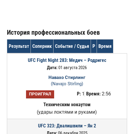
История профессиональных боев
Результат
Соперник
Событие / Судья
Р
Время
UFC Fight Night 283: Медич – Родригес
Дата:
01 августа 2026
Навахо Стирлинг
(Navajo Stirling)
Р:
1
Время:
2:56
ПРОИГРАЛ
Техническим нокаутом
(удары локтями и руками)
UFC 323: Двалишвили – Ян 2
Дата:
06 декабря 2025