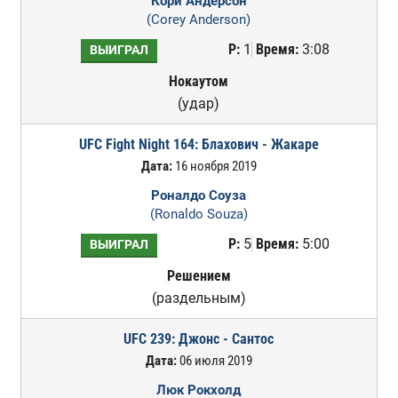
Кори Андерсон
(Corey Anderson)
Р:
1
Время:
3:08
ВЫИГРАЛ
Нокаутом
(удар)
UFC Fight Night 164: Блахович - Жакаре
Дата:
16 ноября 2019
Роналдо Соуза
(Ronaldo Souza)
Р:
5
Время:
5:00
ВЫИГРАЛ
Решением
(раздельным)
UFC 239: Джонс - Сантос
Дата:
06 июля 2019
Люк Рокхолд