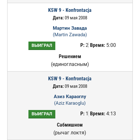
KSW 9 - Konfrontacja
Дата:
09 мая 2008
Мартин Завада
(Martin Zawada)
Р:
2
Время:
5:00
ВЫИГРАЛ
Решением
(единогласным)
KSW 9 - Konfrontacja
Дата:
09 мая 2008
Азиз Караоглу
(Aziz Karaoglu)
Р:
1
Время:
4:13
ВЫИГРАЛ
Сабмишном
(рычаг локтя)