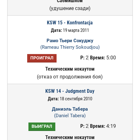
Сабмишном
(удушение сзади)
KSW 15 - Konfrontacja
Дата:
19 марта 2011
Рамо Тьери Сокуджу
(Rameau Thierry Sokoudjou)
Р:
2
Время:
5:00
ПРОИГРАЛ
Техническим нокаутом
(отказ от продолжения боя)
KSW 14 - Judgment Day
Дата:
18 сентября 2010
Даниэль Табера
(Daniel Tabera)
Р:
2
Время:
4:19
ВЫИГРАЛ
Техническим нокаутом