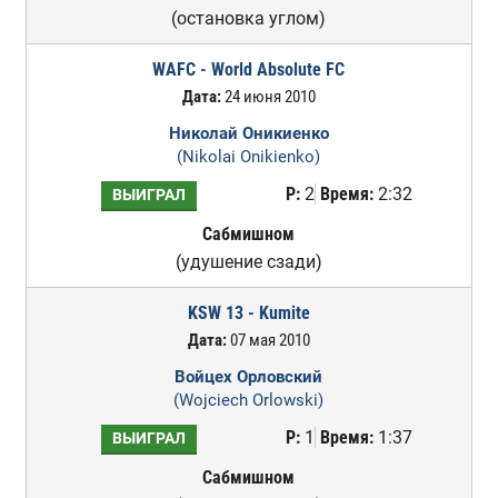
(остановка углом)
WAFC - World Absolute FC
Дата:
24 июня 2010
Николай Оникиенко
(Nikolai Onikienko)
Р:
2
Время:
2:32
ВЫИГРАЛ
Сабмишном
(удушение сзади)
KSW 13 - Kumite
Дата:
07 мая 2010
Войцех Орловский
(Wojciech Orlowski)
Р:
1
Время:
1:37
ВЫИГРАЛ
Сабмишном