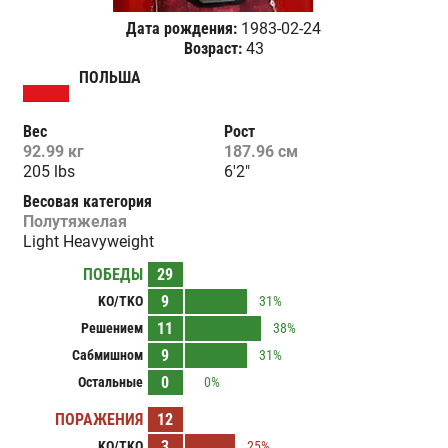
Дата рождения:
1983-02-24
Возраст:
43
ПОЛЬША
Вес
Рост
92.99 кг
187.96 см
205 lbs
6'2"
Весовая категория
Полутяжелая
Light Heavyweight
ПОБЕДЫ
29
9
KO/TKO
31%
11
Решением
38%
9
Сабмишном
31%
0
Остальные
0%
ПОРАЖЕНИЯ
12
3
KO/TKO
25%