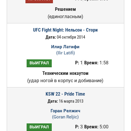
Решением
(единогласным)
UFC Fight Night: Нельсон - Стори
Дата:
04 октября 2014
Илир Латифи
(Ilir Latifi)
Р:
1
Время:
1:58
ВЫИГРАЛ
Техническим нокаутом
(удар ногой в корпус и добивание)
KSW 22 - Pride Time
Дата:
16 марта 2013
Горан Релжич
(Goran Reljic)
Р:
3
Время:
5:00
ВЫИГРАЛ