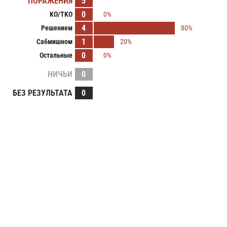
ПОРАЖЕНИЯ
5
0
KO/TKO
0%
4
Решением
80%
1
Сабмишном
20%
0
Остальные
0%
НИЧЬИ
0
БЕЗ РЕЗУЛЬТАТА
0