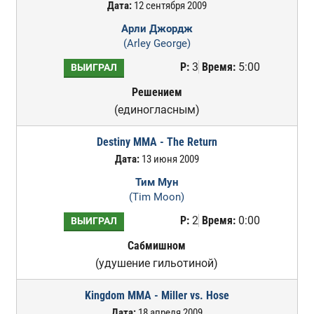
Дата:
12 сентября 2009
Арли Джордж
(Arley George)
Р:
3
Время:
5:00
ВЫИГРАЛ
Решением
(единогласным)
Destiny MMA - The Return
Дата:
13 июня 2009
Тим Мун
(Tim Moon)
Р:
2
Время:
0:00
ВЫИГРАЛ
Сабмишном
(удушение гильотиной)
Kingdom MMA - Miller vs. Hose
Дата:
18 апреля 2009