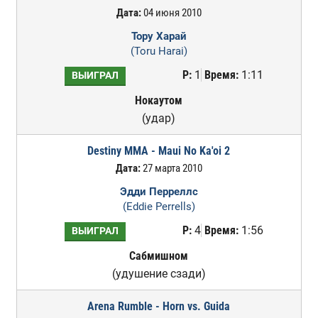
Дата:
04 июня 2010
Тору Харай
(Toru Harai)
Р:
1
Время:
1:11
ВЫИГРАЛ
Нокаутом
(удар)
Destiny MMA - Maui No Ka'oi 2
Дата:
27 марта 2010
Эдди Перреллс
(Eddie Perrells)
Р:
4
Время:
1:56
ВЫИГРАЛ
Сабмишном
(удушение сзади)
Arena Rumble - Horn vs. Guida