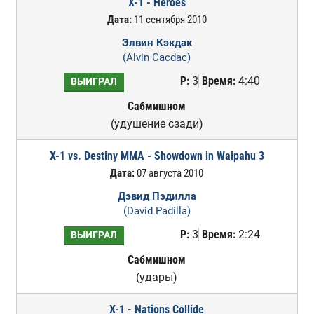
X-1 - Heroes
Дата:
11 сентября 2010
Элвин Кэкдак
(Alvin Cacdac)
Р:
3
Время:
4:40
ВЫИГРАЛ
Сабмишном
(удушение сзади)
X-1 vs. Destiny MMA - Showdown in Waipahu 3
Дата:
07 августа 2010
Дэвид Пэдилла
(David Padilla)
Р:
3
Время:
2:24
ВЫИГРАЛ
Сабмишном
(удары)
X-1 - Nations Collide