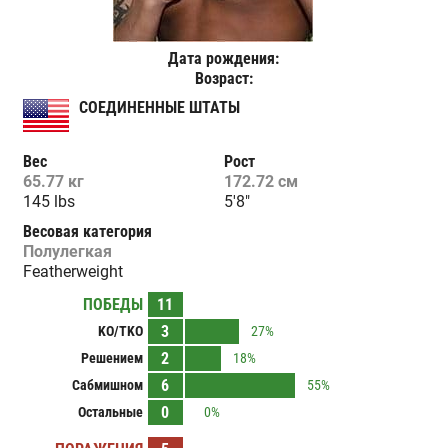
Дата рождения:
Возраст:
СОЕДИНЕННЫЕ ШТАТЫ
Вес
Рост
65.77 кг
172.72 см
145 lbs
5'8"
Весовая категория
Полулегкая
Featherweight
ПОБЕДЫ
11
3
KO/TKO
27%
2
Решением
18%
6
Сабмишном
55%
0
Остальные
0%