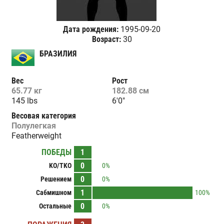
Дата рождения:
1995-09-20
Возраст:
30
БРАЗИЛИЯ
Вес
Рост
65.77 кг
182.88 см
145 lbs
6'0"
Весовая категория
Полулегкая
Featherweight
ПОБЕДЫ
1
0
KO/TKO
0%
0
Решением
0%
1
Сабмишном
100%
0
Остальные
0%