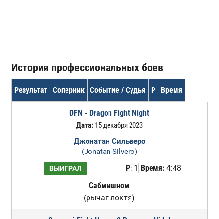
История профессиональных боев
Результат
Соперник
Событие / Судья
Р
Время
DFN - Dragon Fight Night
Дата:
15 декабря 2023
Джонатан Сильверо
(Jonatan Silvero)
Р:
1
Время:
4:48
ВЫИГРАЛ
Сабмишном
(рычаг локтя)