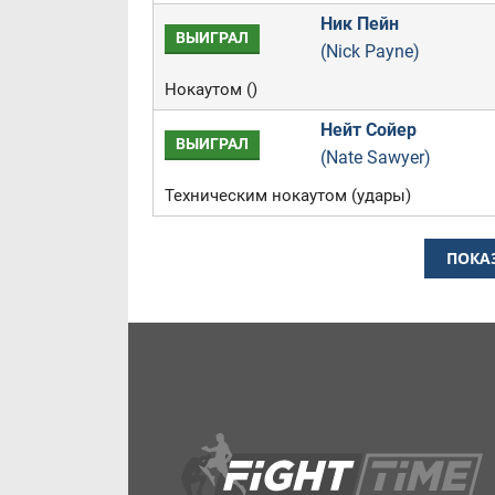
Ник Пейн
ВЫИГРАЛ
(Nick Payne)
Нокаутом ()
Нейт Сойер
ВЫИГРАЛ
(Nate Sawyer)
Техническим нокаутом (удары)
ПОКА