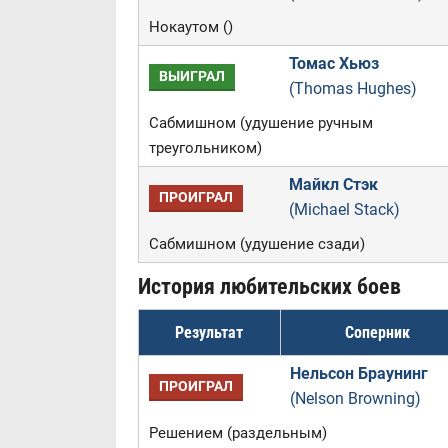
Нокаутом ()
Томас Хьюз
ВЫИГРАЛ
(Thomas Hughes)
Сабмишном (удушение ручным
треугольником)
Майкл Стэк
ПРОИГРАЛ
(Michael Stack)
Сабмишном (удушение сзади)
История любительских боев
Результат
Соперник
Нельсон Браунинг
ПРОИГРАЛ
(Nelson Browning)
Решением (раздельным)