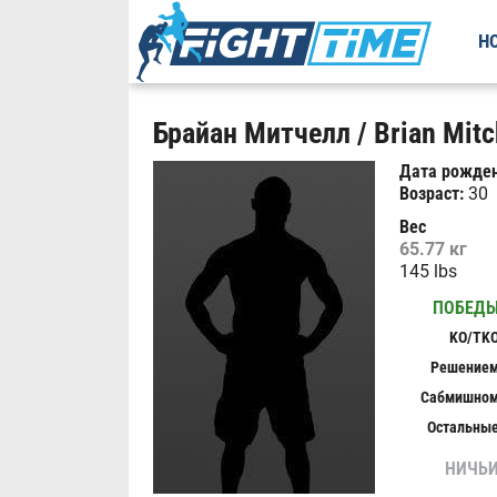
Н
Брайан Митчелл / Brian Mitc
Дата рожден
Возраст:
30
Вес
65.77 кг
145 lbs
ПОБЕД
KO/TK
Решение
Сабмишно
Остальны
НИЧЬ