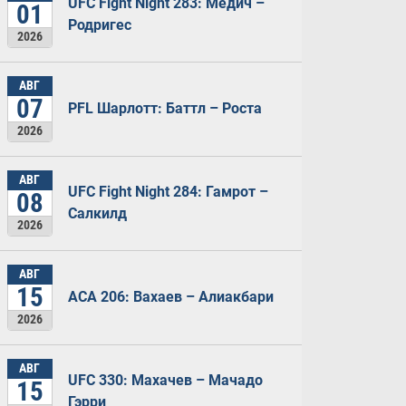
UFC Fight Night 283: Медич –
01
Родригес
2026
АВГ
07
PFL Шарлотт: Баттл – Роста
2026
АВГ
UFC Fight Night 284: Гамрот –
08
Салкилд
2026
АВГ
15
ACA 206: Вахаев – Алиакбари
2026
АВГ
UFC 330: Махачев – Мачадо
15
Гэрри