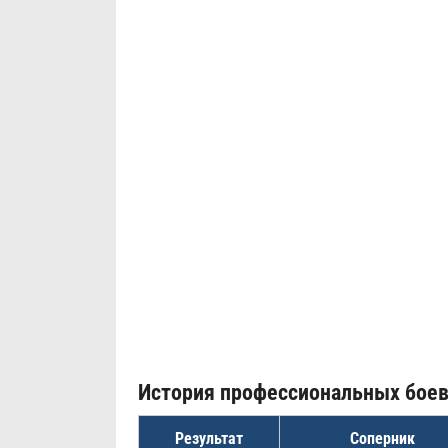
История профессиональных бое
Результат
Соперник