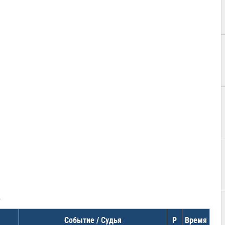
в
Событие / Судья
Р
Время