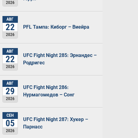
2026
АВГ
22
PFL Тампа: Киборг – Виейра
2026
АВГ
UFC Fight Night 285: Эрнандес –
22
Родригес
2026
АВГ
UFC Fight Night 286:
29
Нурмагомедов – Сонг
2026
СЕН
UFC Fight Night 287: Хукер –
05
Парнасс
2026