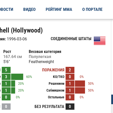
ОВОСТИ
ВИДЕО
РЕЙТИНГ ММА
О ПОРТАЛЕ
hell (Hollywood)
СОЕДИНЕННЫЕ ШТАТЫ
ия:
1996-03-06
Рост
Весовая категория
167.64 см
Полулегкая
5'6"
Featherweight
Ы
5
ПОРАЖЕНИЯ
2
3
0
O
60%
KO/TKO
0%
1
1
м
20%
Решением
50%
1
1
м
20%
Сабмишном
50%
0
0
е
0%
Остальные
0%
И
0
БЕЗ РЕЗУЛЬТАТА
0