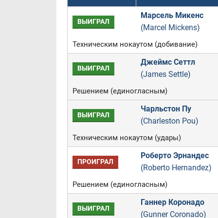
Марсель Микенс
ВЫИГРАЛ
(Marcel Mickens)
Техническим нокаутом (добивание)
Джеймс Сеттл
ВЫИГРАЛ
(James Settle)
Решением (единогласным)
Чарльстон Пу
ВЫИГРАЛ
(Charleston Pou)
Техническим нокаутом (удары)
Роберто Эрнандес
ПРОИГРАЛ
(Roberto Hernandez)
Решением (единогласным)
Ганнер Коронадо
ВЫИГРАЛ
(Gunner Coronado)