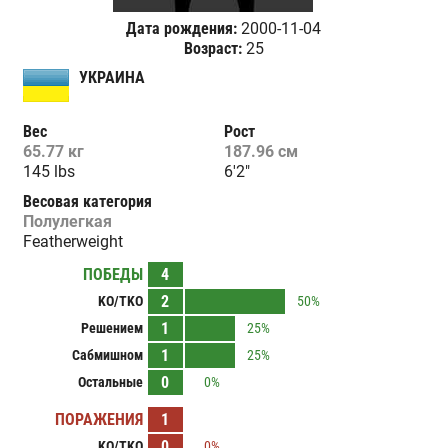
Дата рождения:
2000-11-04
Возраст:
25
УКРАИНА
Вес
Рост
65.77 кг
187.96 см
145 lbs
6'2"
Весовая категория
Полулегкая
Featherweight
ПОБЕДЫ
4
2
KO/TKO
50%
1
Решением
25%
1
Сабмишном
25%
0
Остальные
0%
ПОРАЖЕНИЯ
1
0
KO/TKO
0%