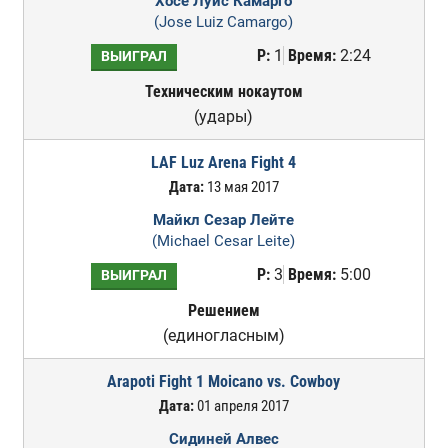
Хосе Луис Камарго
(Jose Luiz Camargo)
Р:
1
Время:
2:24
ВЫИГРАЛ
Техническим нокаутом
(удары)
LAF Luz Arena Fight 4
Дата:
13 мая 2017
Майкл Сезар Лейте
(Michael Cesar Leite)
Р:
3
Время:
5:00
ВЫИГРАЛ
Решением
(единогласным)
Arapoti Fight 1 Moicano vs. Cowboy
Дата:
01 апреля 2017
Сидиней Алвес