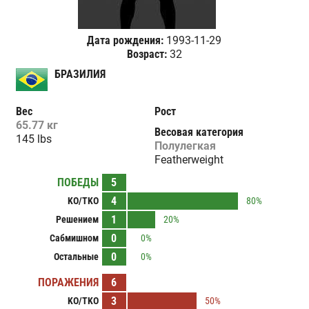
Дата рождения:
1993-11-29
Возраст:
32
БРАЗИЛИЯ
Вес
Рост
65.77 кг
Весовая категория
145 lbs
Полулегкая
Featherweight
ПОБЕДЫ
5
4
KO/TKO
80%
1
Решением
20%
0
Сабмишном
0%
0
Остальные
0%
ПОРАЖЕНИЯ
6
3
KO/TKO
50%