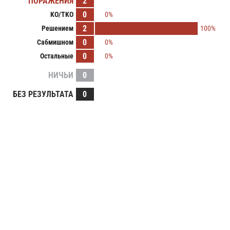
ПОРАЖЕНИЯ
2
0
KO/TKO
0%
2
Решением
100%
0
Сабмишном
0%
0
Остальные
0%
НИЧЬИ
0
БЕЗ РЕЗУЛЬТАТА
0