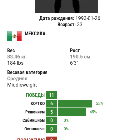
Дата рождения:
1993-01-26
Возраст:
33
МЕКСИКА
Вес
Рост
83.46 кг
190.5 см
184 lbs
6'3"
Весовая категория
Средняя
Middleweight
ПОБЕДЫ
11
6
KO/TKO
55%
5
Решением
45%
0
Сабмишном
0%
0
Остальные
0%