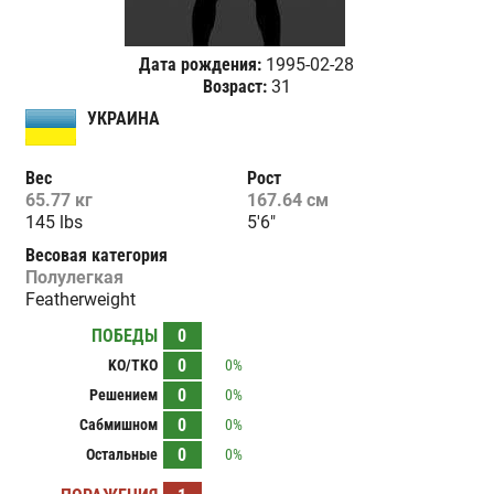
Дата рождения:
1995-02-28
Возраст:
31
УКРАИНА
Вес
Рост
65.77 кг
167.64 см
145 lbs
5'6"
Весовая категория
Полулегкая
Featherweight
ПОБЕДЫ
0
0
KO/TKO
0%
0
Решением
0%
0
Сабмишном
0%
0
Остальные
0%