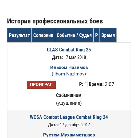
История профессиональных боев
Результат
Соперник
Событие / Судья
Р
Время
CLAS Combat Ring 25
Дата:
17 мая 2018
Ильхом Назимов
(Ilhom Nazimov)
Р:
1
Время:
2:07
ПРОИГРАЛ
Сабмишном
(удушение)
WCSA Combat League Combat Ring 24
Дата:
17 декабря 2017
Рустем Мухамметшаев