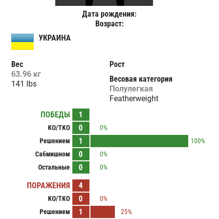
Дата рождения:
Возраст:
УКРАИНА
Вес
Рост
63.96 кг
Весовая категория
141 lbs
Полулегкая
Featherweight
ПОБЕДЫ
1
0
KO/TKO
0%
1
Решением
100%
0
Сабмишном
0%
0
Остальные
0%
ПОРАЖЕНИЯ
4
0
KO/TKO
0%
1
Решением
25%