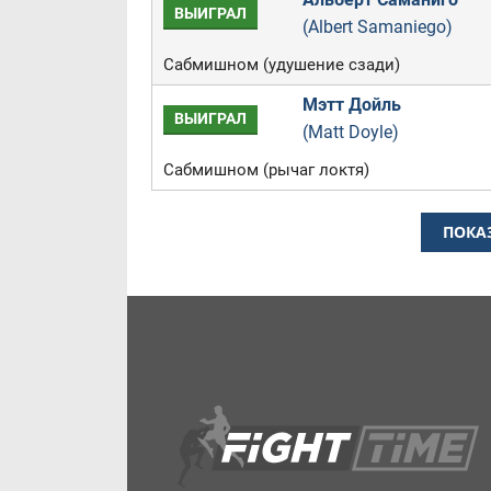
ВЫИГРАЛ
(Albert Samaniego)
Сабмишном (удушение сзади)
Мэтт Дойль
ВЫИГРАЛ
(Matt Doyle)
Сабмишном (рычаг локтя)
ПОКА