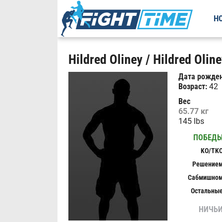
Н
Hildred Oliney / Hildred Olin
Дата рожден
Возраст:
42
Вес
65.77 кг
145 lbs
ПОБЕД
KO/TK
Решение
Сабмишно
Остальны
НИЧЬ