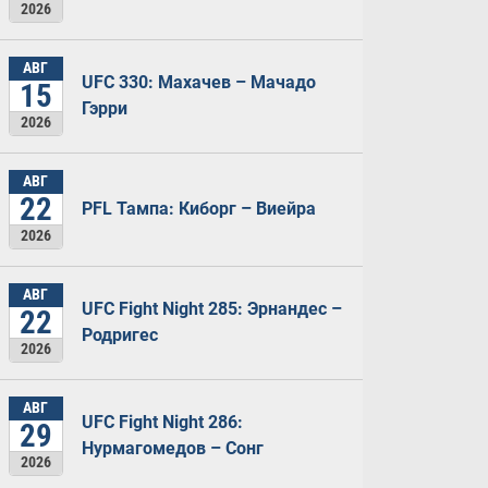
2026
АВГ
UFC 330: Махачев – Мачадо
15
Гэрри
2026
АВГ
22
PFL Тампа: Киборг – Виейра
2026
АВГ
UFC Fight Night 285: Эрнандес –
22
Родригес
2026
АВГ
UFC Fight Night 286:
29
Нурмагомедов – Сонг
2026