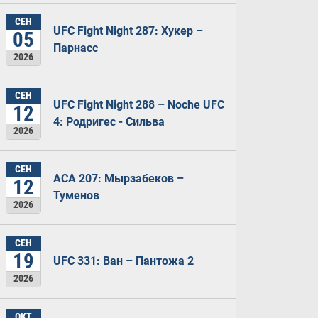
СЕН
UFC Fight Night 287: Хукер –
05
Парнасс
2026
СЕН
UFC Fight Night 288 – Noche UFC
12
4: Родригес - Сильва
2026
СЕН
ACA 207: Мырзабеков –
12
Туменов
2026
СЕН
19
UFC 331: Ван – Пантожа 2
2026
ОКТ