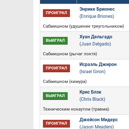
Энрике Брионес
ПРОИГРАЛ
(Enrique Briones)
Сабмишном (удушение треугольником)
Хуан Дельгадо
ВЫИГРАЛ
(Juan Delgado)
Сабмишном (рычаг локтя)
Исраэль Джирон
ПРОИГРАЛ
(Israel Giron)
Сабмишном (кимура)
Крис Блэк
ВЫИГРАЛ
(Chris Black)
Техническим нокаутом (травма)
Джейсон Мидерс
ПРОИГРАЛ
(Jason Meaders)