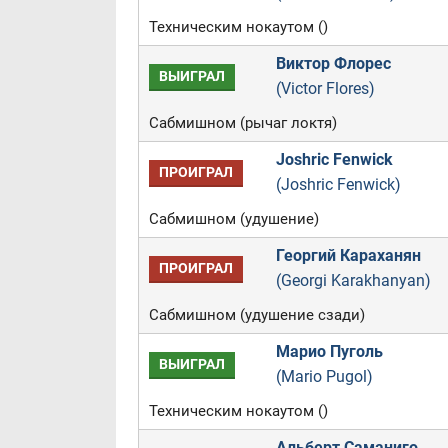
Техническим нокаутом ()
Виктор Флорес
ВЫИГРАЛ
(Victor Flores)
Сабмишном (рычаг локтя)
Joshric Fenwick
ПРОИГРАЛ
(Joshric Fenwick)
Сабмишном (удушение)
Георгий Караханян
ПРОИГРАЛ
(Georgi Karakhanyan)
Сабмишном (удушение сзади)
Марио Пуголь
ВЫИГРАЛ
(Mario Pugol)
Техническим нокаутом ()
Альберт Саманиго