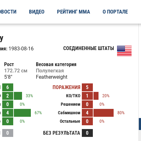
ОВОСТИ
ВИДЕО
РЕЙТИНГ ММА
О ПОРТАЛЕ
ey
СОЕДИНЕННЫЕ ШТАТЫ
ия:
1983-08-16
Рост
Весовая категория
172.72 см
Полулегкая
5'8"
Featherweight
Ы
6
ПОРАЖЕНИЯ
5
2
1
O
33%
KO/TKO
20%
0
0
м
0%
Решением
0%
4
4
м
67%
Сабмишном
80%
0
0
е
0%
Остальные
0%
И
0
БЕЗ РЕЗУЛЬТАТА
0