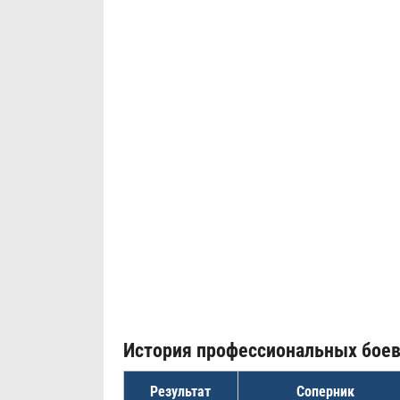
История профессиональных бое
Результат
Соперник