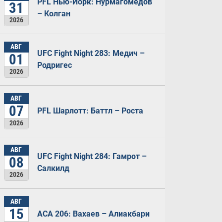
PFL Нью-Йорк: Нурмагомедов
31
– Колган
2026
АВГ
UFC Fight Night 283: Медич –
01
Родригес
2026
АВГ
07
PFL Шарлотт: Баттл – Роста
2026
АВГ
UFC Fight Night 284: Гамрот –
08
Салкилд
2026
АВГ
15
ACA 206: Вахаев – Алиакбари