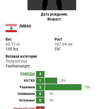
Дата рождения:
Возраст:
ЛИВАН
Вес
Рост
65.77 кг
167.64 см
145 lbs
5'6"
Весовая категория
Полулегкая
Featherweight
ПОБЕДЫ
4
1
KO/TKO
25%
3
Решением
75%
0
Сабмишном
0%
0
Остальные
0%