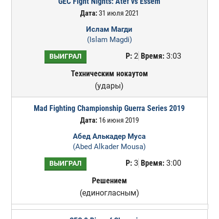
GEC Fight Nights: Atef vs Essem
Дата:
31 июля 2021
Ислам Магди
(Islam Magdi)
Р:
2
Время:
3:03
ВЫИГРАЛ
Техническим нокаутом
(удары)
Mad Fighting Championship Guerra Series 2019
Дата:
16 июня 2019
Абед Алькадер Муса
(Abed Alkader Mousa)
Р:
3
Время:
3:00
ВЫИГРАЛ
Решением
(единогласным)