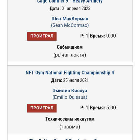
Cage Conflict 9 - Heavy Artillery
Дата:
01 апреля 2023
Шон МакКормак
(Sean McCormac)
Р:
1
Время:
0:00
ПРОИГРАЛ
Сабмишном
(рычаг локтя)
NFT Gym National Fighting Championship 4
Дата:
25 июля 2021
Эмилио Киссуа
(Emilio Quissua)
Р:
1
Время:
5:00
ПРОИГРАЛ
Техническим нокаутом
(травма)