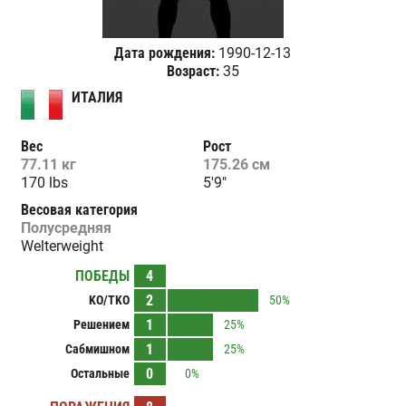
Дата рождения:
1990-12-13
Возраст:
35
ИТАЛИЯ
Вес
Рост
77.11 кг
175.26 см
170 lbs
5'9"
Весовая категория
Полусредняя
Welterweight
ПОБЕДЫ
4
2
KO/TKO
50%
1
Решением
25%
1
Сабмишном
25%
0
Остальные
0%