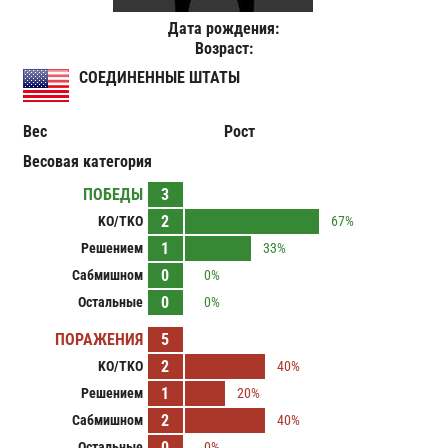
Дата рождения:
Возраст:
СОЕДИНЕННЫЕ ШТАТЫ
Вес
Рост
Весовая категория
ПОБЕДЫ
3
2
KO/TKO
67%
1
Решением
33%
0
Сабмишном
0%
0
Остальные
0%
ПОРАЖЕНИЯ
5
2
KO/TKO
40%
1
Решением
20%
2
Сабмишном
40%
0
Остальные
0%