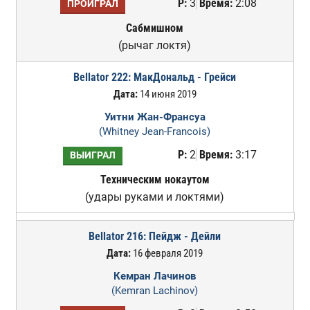
Р:
3
Время:
2:08
ПРОИГРАЛ
Сабмишном
(рычаг локтя)
Bellator 222: МакДональд - Грейси
Дата:
14 июня 2019
Уитни Жан-Франсуа
(Whitney Jean-Francois)
Р:
2
Время:
3:17
ВЫИГРАЛ
Техническим нокаутом
(удары руками и локтями)
Bellator 216: Пейдж - Дейли
Дата:
16 февраля 2019
Кемран Лачинов
(Kemran Lachinov)