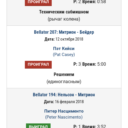
Р:
2
Время:
0:58
ПРОИГРАЛ
Техническим сабмишном
(рычаг колена)
Bellator 207: Митрион - Бейдер
Дата:
12 октября 2018
Пэт Кейси
(Pat Casey)
Р:
3
Время:
5:00
ПРОИГРАЛ
Решением
(единогласным)
Bellator 194: Нельсон - Митрион
Дата:
16 февраля 2018
Питер Насцименто
(Peter Nascimento)
Р:
1
Время:
3:52
ВЫИГРАЛ