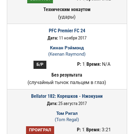
Техническим нокаутом
(удары)
PFC Premier FC 24
Дата:
11 ноября 2017
Кинан Рэймонд
(Keenan Raymond)
Р:
1
Время:
N/A
Б/Р
Без результата
(случайный тычок пальцем в глаз)
Bellator 182: Корешков - Нжокуани
Дата:
25 августа 2017
Том Ригал
(Tom Regal)
Р:
1
Время:
3:21
ПРОИГРАЛ