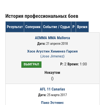
История профессиональных боев
Результат
Соперник
Событие / Судья
Р
Время
AEMMA MMA Mallorca
Дата:
21 апреля 2018
Хосе Агустин Хименез Гарсия
(Jose Jimenez)
Р:
2
Время:
1:00
ВЫИГРАЛ
Нокаутом
()
AFL 11 Canarias
Дата:
25 марта 2017
Пако Эстевес