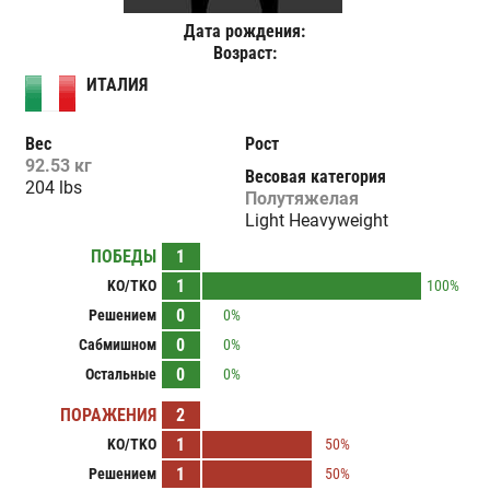
Дата рождения:
Возраст:
ИТАЛИЯ
Вес
Рост
92.53 кг
Весовая категория
204 lbs
Полутяжелая
Light Heavyweight
ПОБЕДЫ
1
1
KO/TKO
100%
0
Решением
0%
0
Сабмишном
0%
0
Остальные
0%
ПОРАЖЕНИЯ
2
1
KO/TKO
50%
1
Решением
50%