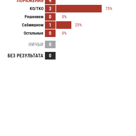
ПОРАЖЕНИЯ
4
3
KO/TKO
75%
0
Решением
0%
1
Сабмишном
25%
0
Остальные
0%
НИЧЬИ
0
БЕЗ РЕЗУЛЬТАТА
0