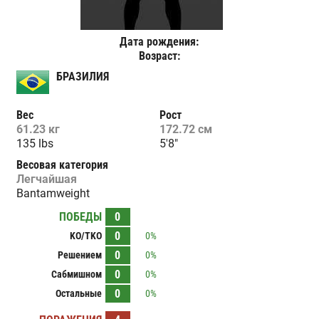
Дата рождения:
Возраст:
БРАЗИЛИЯ
Вес
Рост
61.23 кг
172.72 см
135 lbs
5'8"
Весовая категория
Легчайшая
Bantamweight
ПОБЕДЫ
0
0
KO/TKO
0%
0
Решением
0%
0
Сабмишном
0%
0
Остальные
0%