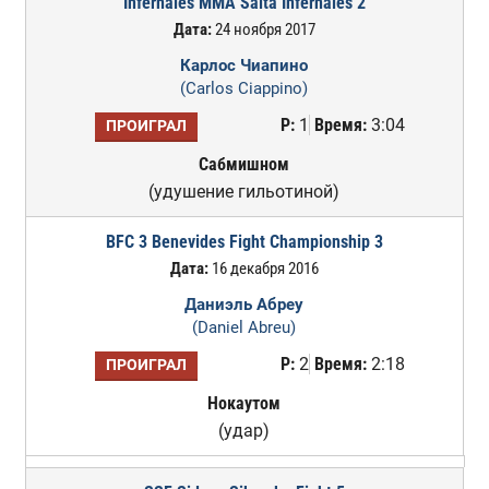
Infernales MMA Salta Infernales 2
Дата:
24 ноября 2017
Карлос Чиапино
(Carlos Ciappino)
Р:
1
Время:
3:04
ПРОИГРАЛ
Сабмишном
(удушение гильотиной)
BFC 3 Benevides Fight Championship 3
Дата:
16 декабря 2016
Даниэль Абреу
(Daniel Abreu)
Р:
2
Время:
2:18
ПРОИГРАЛ
Нокаутом
(удар)