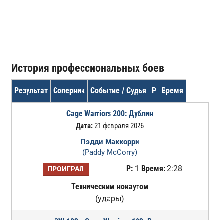
История профессиональных боев
Результат
Соперник
Событие / Судья
Р
Время
Cage Warriors 200: Дублин
Дата:
21 февраля 2026
Пэдди Маккорри
(Paddy McCorry)
Р:
1
Время:
2:28
ПРОИГРАЛ
Техническим нокаутом
(удары)