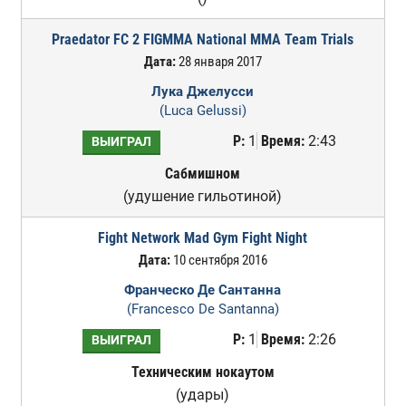
Praedator FC 2 FIGMMA National MMA Team Trials
Дата:
28 января 2017
Лука Джелусси
(Luca Gelussi)
Р:
1
Время:
2:43
ВЫИГРАЛ
Сабмишном
(удушение гильотиной)
Fight Network Mad Gym Fight Night
Дата:
10 сентября 2016
Франческо Де Сантанна
(Francesco De Santanna)
Р:
1
Время:
2:26
ВЫИГРАЛ
Техническим нокаутом
(удары)