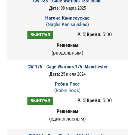
CW 183 - Cage Warriors 183: Rome
Дата:
08 марта 2025
Наглис Канисаускас
(Naglis Kanisauskas)
Р:
5
Время:
5:00
ВЫИГРАЛ
Решением
(раздельным)
CW 175 - Cage Warriors 175: Manchester
Дата:
25 июля 2024
Робин Роос
(Robin Roos)
Р:
5
Время:
5:00
ВЫИГРАЛ
Решением
(единогласным)