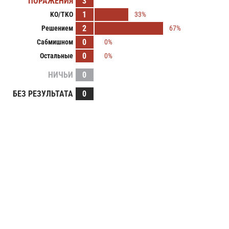
ПОРАЖЕНИЯ
3
1
KO/TKO
33%
2
Решением
67%
0
Сабмишном
0%
0
Остальные
0%
НИЧЬИ
0
БЕЗ РЕЗУЛЬТАТА
0