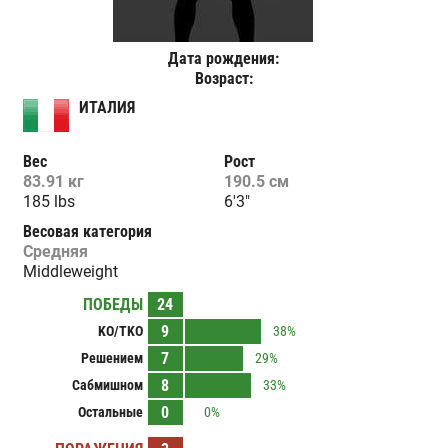
Дата рождения:
Возраст:
ИТАЛИЯ
Вес
Рост
83.91 кг
190.5 см
185 lbs
6'3"
Весовая категория
Средняя
Middleweight
ПОБЕДЫ
24
9
KO/TKO
38%
7
Решением
29%
8
Сабмишном
33%
0
Остальные
0%