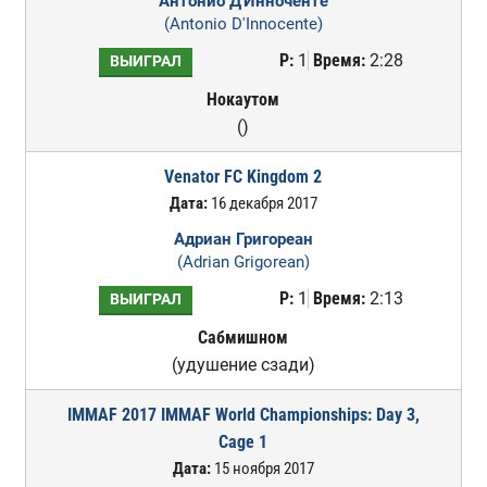
Антонио Д'Инноченте
(Antonio D'Innocente)
Р:
1
Время:
2:28
ВЫИГРАЛ
Нокаутом
()
Venator FC Kingdom 2
Дата:
16 декабря 2017
Адриан Григореан
(Adrian Grigorean)
Р:
1
Время:
2:13
ВЫИГРАЛ
Сабмишном
(удушение сзади)
IMMAF 2017 IMMAF World Championships: Day 3,
Cage 1
Дата:
15 ноября 2017