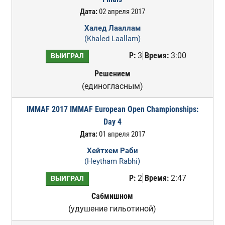
Дата:
02 апреля 2017
Халед Лааллам
(Khaled Laallam)
Р:
3
Время:
3:00
ВЫИГРАЛ
Решением
(единогласным)
IMMAF 2017 IMMAF European Open Championships:
Day 4
Дата:
01 апреля 2017
Хейтхем Раби
(Heytham Rabhi)
Р:
2
Время:
2:47
ВЫИГРАЛ
Сабмишном
(удушение гильотиной)