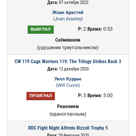
Дата:
07 октября 2022
Жоан Арастей
(Joan Arastey)
Р:
2
Время:
0:53
ВЫИГРАЛ
Сабмишном
(удушение треугольником)
CW 119 Cage Warriors 119: The Trilogy Strikes Back 3
Дата:
12 декабря 2020
Уилл Куррье
(Will Currie)
Р:
3
Время:
5:00
ПРОИГРАЛ
Решением
(единогласным)
RDC Fight Night Alfredo Rizzoli Trophy 5
Дата:
29 февраля 2020