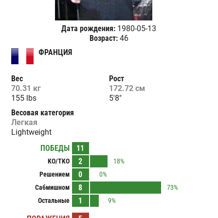
Дата рождения:
1980-05-13
Возраст:
46
ФРАНЦИЯ
Вес
Рост
70.31 кг
172.72 см
155 lbs
5'8"
Весовая категория
Легкая
Lightweight
ПОБЕДЫ
11
2
KO/TKO
18%
0
Решением
0%
8
Сабмишном
73%
1
Остальные
9%