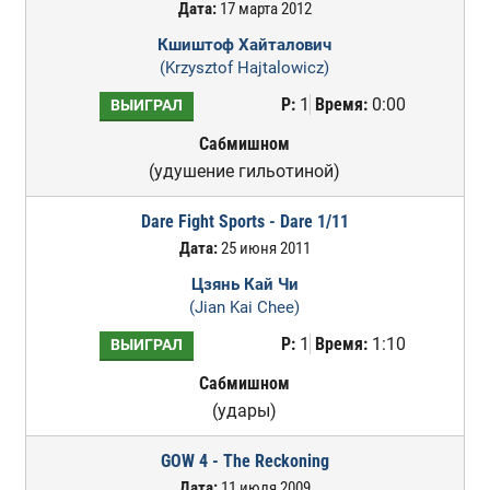
Дата:
17 марта 2012
Кшиштоф Хайталович
(Krzysztof Hajtalowicz)
Р:
1
Время:
0:00
ВЫИГРАЛ
Сабмишном
(удушение гильотиной)
Dare Fight Sports - Dare 1/11
Дата:
25 июня 2011
Цзянь Кай Чи
(Jian Kai Chee)
Р:
1
Время:
1:10
ВЫИГРАЛ
Сабмишном
(удары)
GOW 4 - The Reckoning
Дата:
11 июля 2009