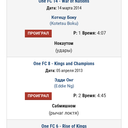
One FC 14 - War of Nations
Дата:
14 марта 2014
Котецу Боку
(Kotetsu Boku)
Р:
1
Время:
4:07
ПРОИГРАЛ
Нокаутом
(удары)
One FC 8 - Kings and Champions
Дата:
05 апреля 2013
Эдди Онг
(Eddie Ng)
Р:
2
Время:
4:45
ПРОИГРАЛ
Сабмишном
(рычаг локтя)
One FC 6 - Rise of Kings