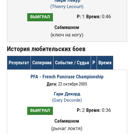
Тьери Лекур
(Thierry Lecourt)
Р:
1
Время:
0:46
ВЫИГРАЛ
Сабмишном
(ключ на ногу)
История любительских боев
Результат
Соперник
Событие / Судья
Р
Время
PFA - French Pancrase Championship
Дата:
22 октября 2005
Гари Декорд
(Gary Decorde)
Р:
2
Время:
0:36
ВЫИГРАЛ
Сабмишном
(рычаг локтя)