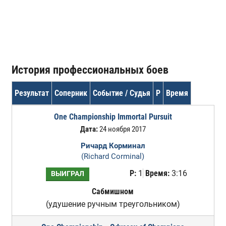
История профессиональных боев
Результат
Соперник
Событие / Судья
Р
Время
One Championship Immortal Pursuit
Дата:
24 ноября 2017
Ричард Корминал
(Richard Corminal)
Р:
1
Время:
3:16
ВЫИГРАЛ
Сабмишном
(удушение ручным треугольником)