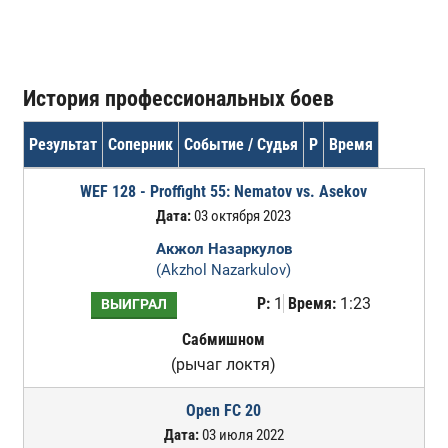
История профессиональных боев
Результат
Соперник
Событие / Судья
Р
Время
WEF 128 - Proffight 55: Nematov vs. Asekov
Дата:
03 октября 2023
Акжол Назаркулов
(Akzhol Nazarkulov)
Р:
1
Время:
1:23
ВЫИГРАЛ
Сабмишном
(рычаг локтя)
Open FC 20
Дата:
03 июля 2022