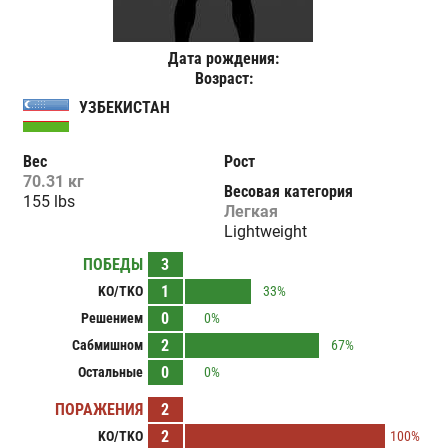
Дата рождения:
Возраст:
УЗБЕКИСТАН
Вес
Рост
70.31 кг
Весовая категория
155 lbs
Легкая
Lightweight
ПОБЕДЫ
3
1
KO/TKO
33%
0
Решением
0%
2
Сабмишном
67%
0
Остальные
0%
ПОРАЖЕНИЯ
2
2
KO/TKO
100%