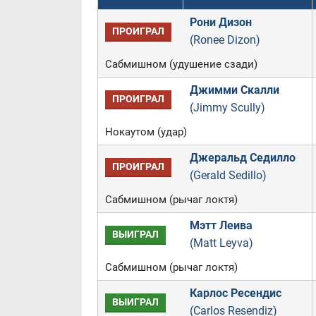
Рони Дизон
ПРОИГРАЛ
(Ronee Dizon)
Сабмишном (удушение сзади)
Джимми Скалли
ПРОИГРАЛ
(Jimmy Scully)
Нокаутом (удар)
Джеральд Седилло
ПРОИГРАЛ
(Gerald Sedillo)
Сабмишном (рычаг локтя)
Мэтт Леива
ВЫИГРАЛ
(Matt Leyva)
Сабмишном (рычаг локтя)
Карлос Ресендис
ВЫИГРАЛ
(Carlos Resendiz)