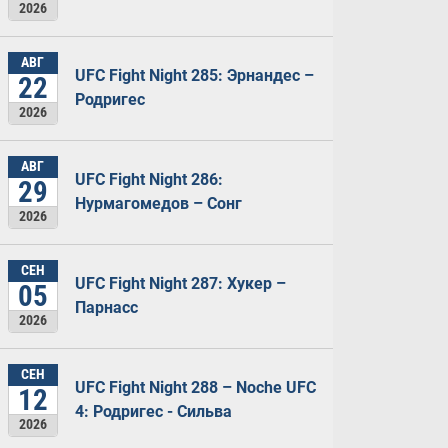
2026
АВГ
UFC Fight Night 285: Эрнандес –
22
Родригес
2026
АВГ
UFC Fight Night 286:
29
Нурмагомедов – Сонг
2026
СЕН
UFC Fight Night 287: Хукер –
05
Парнасс
2026
СЕН
UFC Fight Night 288 – Noche UFC
12
4: Родригес - Сильва
2026