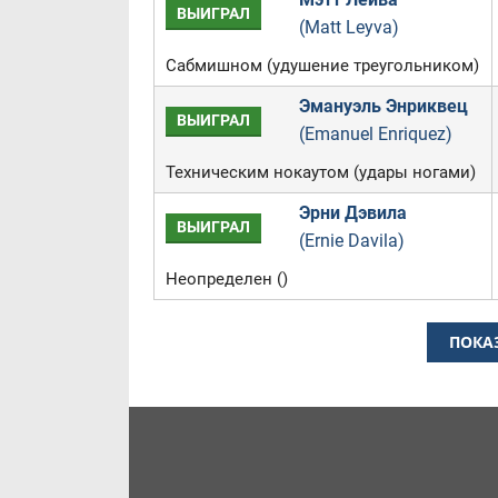
ВЫИГРАЛ
(Matt Leyva)
Сабмишном (удушение треугольником)
Эмануэль Энриквец
ВЫИГРАЛ
(Emanuel Enriquez)
Техническим нокаутом (удары ногами)
Эрни Дэвила
ВЫИГРАЛ
(Ernie Davila)
Неопределен ()
ПОКА