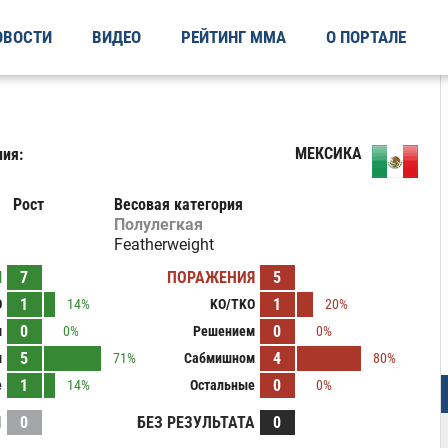
ОВОСТИ
ВИДЕО
РЕЙТИНГ ММА
О ПОРТАЛЕ
МЕКСИКА
ия:
Рост
Весовая категория
Полулегкая
Featherweight
Ы
7
ПОРАЖЕНИЯ
5
1
1
O
14%
KO/TKO
20%
0
0
м
0%
Решением
0%
5
4
м
71%
Сабмишном
80%
1
0
е
14%
Остальные
0%
И
0
БЕЗ РЕЗУЛЬТАТА
0