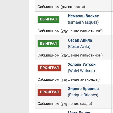
Сабмишном (рычаг локтя)
Исмаэль Васкес
ВЫИГРАЛ
(Ismael Vasquez)
Сабмишном (удушение гильотиной)
Сесар Авила
ВЫИГРАЛ
(Cesar Avila)
Сабмишном (удушение гильотиной)
Уолель Уотсон
ПРОИГРАЛ
(Walel Watson)
Сабмишном (удушение анаконды)
Энрике Брионес
ПРОИГРАЛ
(Enrique Briones)
Сабмишном (удушение сзади)
Мэтт Леива