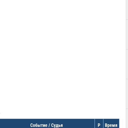
в
Событие / Судья
Р
Время