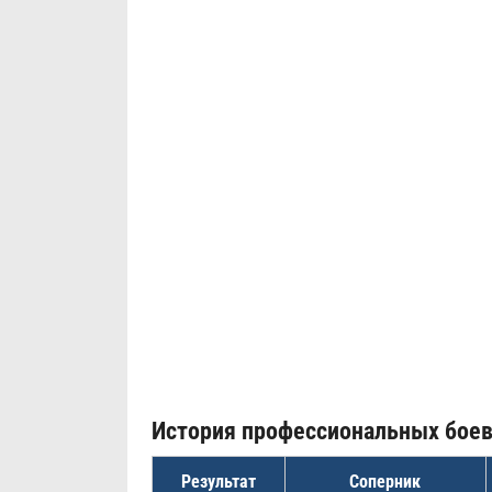
История профессиональных бое
Результат
Соперник