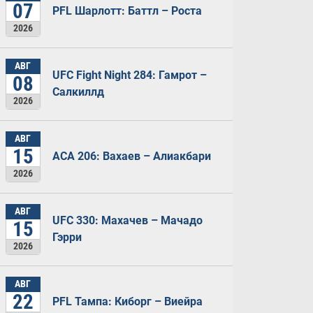
07
PFL Шарлотт: Баттл – Роста
2026
АВГ
UFC Fight Night 284: Гамрот –
08
Салкиллд
2026
АВГ
15
ACA 206: Вахаев – Алиакбари
2026
АВГ
UFC 330: Махачев – Мачадо
15
Гэрри
2026
АВГ
22
PFL Тампа: Киборг – Виейра