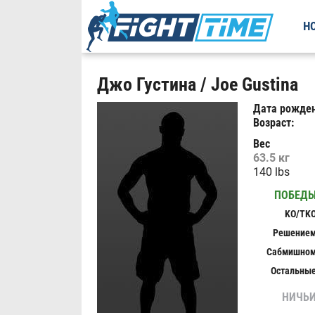
Н
Джо Густина / Joe Gustina
Дата рожден
Возраст:
Вес
63.5 кг
140 lbs
ПОБЕД
KO/TK
Решение
Сабмишно
Остальны
НИЧЬ