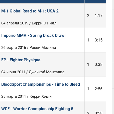
M-1 Global Road to M-1: USA 2
2
1:17
04 апреля 2019 / Барри О'Нилл
Imperio MMA - Spring Break Brawl
1
3:15
26 марта 2016 / Рокки Молина
FP - Fighter Physique
1
0:38
04 июня 2011 / Джейкоб Монталво
BloodSport Championships - Time to Bleed
1
2:56
25 марта 2011 / Керри Хэтли
WCF - Warrior Championship Fighting 5
2
0:58