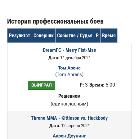
История профессиональных боев
Результат
Соперник
Событие / Судья
Р
Время
DreamFC - Merry Fist-Mas
Дата:
14 декабря 2024
Том Аренс
(Tom Ahrens)
Р:
3
Время:
5:00
ВЫИГРАЛ
Решением
(единогласным)
Throne MMA - Kittleson vs. Huckbody
Дата:
12 апреля 2024
Аарон Доунинг