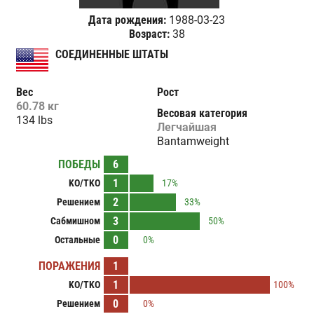
Дата рождения:
1988-03-23
Возраст:
38
СОЕДИНЕННЫЕ ШТАТЫ
Вес
Рост
60.78 кг
Весовая категория
134 lbs
Легчайшая
Bantamweight
ПОБЕДЫ
6
1
KO/TKO
17%
2
Решением
33%
3
Сабмишном
50%
0
Остальные
0%
ПОРАЖЕНИЯ
1
1
KO/TKO
100%
0
Решением
0%