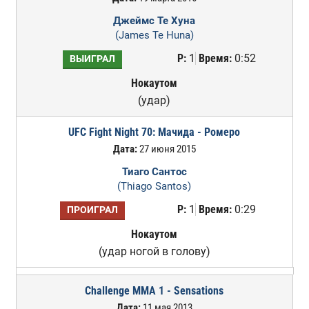
Джеймс Те Хуна
(James Te Huna)
Р:
1
Время:
0:52
ВЫИГРАЛ
Нокаутом
(удар)
UFC Fight Night 70: Мачида - Ромеро
Дата:
27 июня 2015
Тиаго Сантос
(Thiago Santos)
Р:
1
Время:
0:29
ПРОИГРАЛ
Нокаутом
(удар ногой в голову)
Challenge MMA 1 - Sensations
Дата:
11 мая 2013