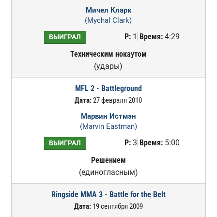
Мичел Кларк
(Mychal Clark)
Р:
1
Время:
4:29
ВЫИГРАЛ
Техническим нокаутом
(удары)
MFL 2 - Battleground
Дата:
27 февраля 2010
Марвин Истмэн
(Marvin Eastman)
Р:
3
Время:
5:00
ВЫИГРАЛ
Решением
(единогласным)
Ringside MMA 3 - Battle for the Belt
Дата:
19 сентября 2009