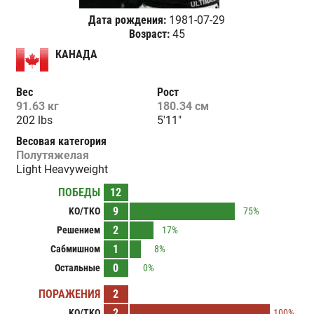
Дата рождения:
1981-07-29
Возраст:
45
КАНАДА
Вес
Рост
91.63 кг
180.34 см
202 lbs
5'11"
Весовая категория
Полутяжелая
Light Heavyweight
ПОБЕДЫ
12
9
KO/TKO
75%
2
Решением
17%
1
Сабмишном
8%
0
Остальные
0%
ПОРАЖЕНИЯ
2
2
KO/TKO
100%