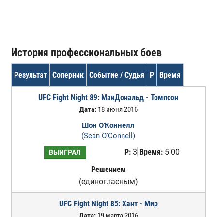
История профессиональных боев
Результат
Соперник
Событие / Судья
Р
Время
UFC Fight Night 89: МакДональд - Томпсон
Дата:
18 июня 2016
Шон О'Коннелл
(Sean O'Connell)
Р:
3
Время:
5:00
ВЫИГРАЛ
Решением
(единогласным)
UFC Fight Night 85: Хант - Мир
Дата:
19 марта 2016