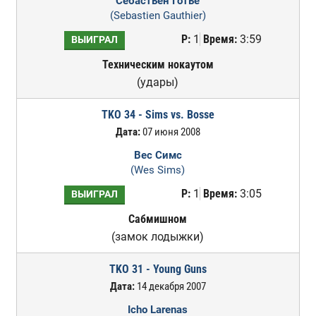
Себастьен Готье
(Sebastien Gauthier)
Р:
1
Время:
3:59
ВЫИГРАЛ
Техническим нокаутом
(удары)
TKO 34 - Sims vs. Bosse
Дата:
07 июня 2008
Вес Симс
(Wes Sims)
Р:
1
Время:
3:05
ВЫИГРАЛ
Сабмишном
(замок лодыжки)
TKO 31 - Young Guns
Дата:
14 декабря 2007
Icho Larenas